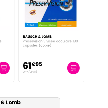
BAUSCH & LOMB
e
Preservision 3 visée occulaire 180
capsules (copie)
61
€
95
0
/unité
€
34
 & Lomb