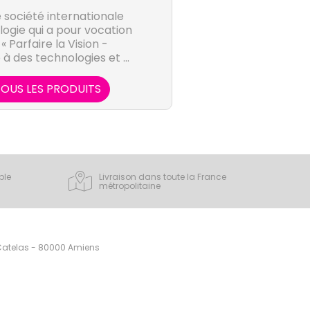
société internationale
ogie qui a pour vocation
« Parfaire la Vision -
e à des technologies et à
ns innovantes.
OUS LES PRODUITS
ple
Livraison dans toute la France
métropolitaine
 Catelas - 80000 Amiens