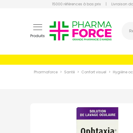
15000 références à bas prix
|
Livraison d
Pharmaf
R
Produits
Pharmaforce
Santé
Confort visuel
Hygiène oc