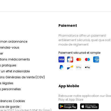
Paiement
Pharmaforce offre un paiement
entièrement sécurisé, quel que soit 
r mon ordonnance
mode de règlement
e rendez-vous
Paiement sécurisé et simple
er
ations médicaments
s pratiques
 un effet indésirable
ons Générales de Vente (CGV)
s légales
App Mobile
 personnelles
Retrouver notre application sur Go
Play et App Store
férences Cookies
ie de garde :
r le 3237 (audiotel 0,35€ ttc/min),