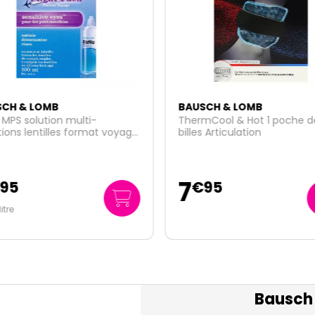
CH & LOMB
BAUSCH & LOMB
MPS solution multi-
ThermCool & Hot 1 poche d
ions lentilles format voyage
billes Articulation
l
7
95
€
95
litre
Bausch