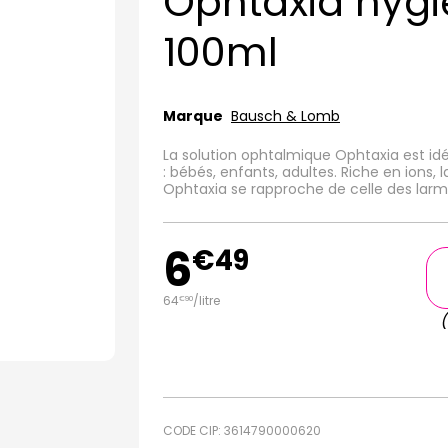
Ophtaxia hygi
100ml
Marque
Bausch & Lomb
La solution ophtalmique Ophtaxia est idé
: bébés, enfants, adultes. Riche en ions,
Ophtaxia se rapproche de celle des larme
6
€
49
64
/
litre
€
90
CODE CIP: 3614790000620