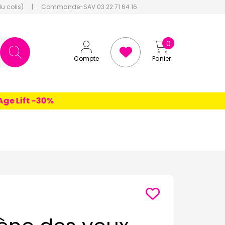
du colis)
|
Commande-SAV 03 22 71 64 16
0
Compte
Panier
Lift -30%