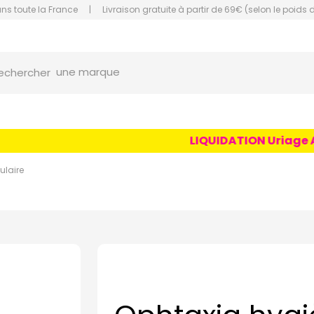
ans toute la France
|
Livraison gratuite à partir de 69€ (selon le poids 
une marque
orce Grande Pharmacie Amiens Fachon
echercher
un conseil
un produit
une marque
LIQUIDATION Uriage Age 
ulaire