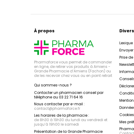
À propos
Divers
Lexique
Envoye
Prise d
Pharmaforce vous permet de commander
Newslett
en ligne, de retirer vos produits à Amiens -
Grande Pharmacie d’Amiens (Fachon) ou
Inform
de les recevoir chez vous ou en point retrait
Conseil
Qui sommes-nous ?
Déclarer
Contacter un pharmacien conseil par
Conditi
téléphone au 03 22 71 64 16
Mention
Nous contacter par e-mail :
Données
contact
@
pharmaforce.fr
Cookies
Les horaires de la pharmacie :
de 8h30 à 19h30 du lundi au vendredi et
Mes pré
jusqu’à 19h00 le samedi
Pharmac
Présentation de la Grande Pharmacie
Contacte