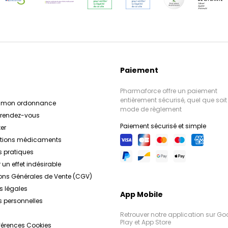
Paiement
Pharmaforce offre un paiement
entièrement sécurisé, quel que soit 
r mon ordonnance
mode de règlement
e rendez-vous
Paiement sécurisé et simple
er
ations médicaments
s pratiques
 un effet indésirable
ons Générales de Vente (CGV)
s légales
App Mobile
 personnelles
Retrouver notre application sur Go
Play et App Store
férences Cookies