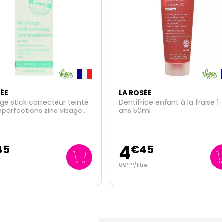
OSÉE
LA ROSÉE
frice enfant à la fraise 1-6
Stick solaire SPF50+ 18,5g
50ml
12
€
45
€
45
litre
691
/kg
€
67