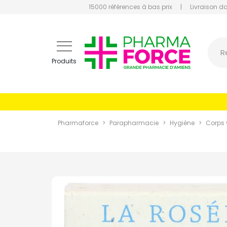
15000 références à bas prix
|
Livraison d
Pharmaf
R
Produits
Pharmaforce
Parapharmacie
Hygiène
Corps 