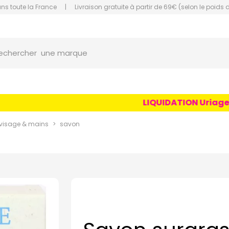
ans toute la France
|
Livraison gratuite à partir de 69€ (selon le poids 
une marque
orce Grande Pharmacie Amiens Fachon
echercher
un conseil
un produit
une marque
LIQUIDATION Uriage Age
visage & mains
savon