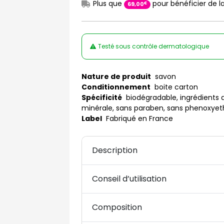
Plus que
pour bénéficier de la
€
69
,
00
Testé sous contrôle dermatologique
Nature de produit
savon
Conditionnement
boite carton
Spécificité
biodégradable, ingrédients d'
minérale, sans paraben, sans phenoxyetha
Label
Fabriqué en France
Description
Conseil d’utilisation
Composition