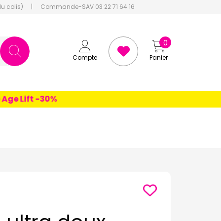
du colis)
|
Commande-SAV 03 22 71 64 16
0
Compte
Panier
 Lift -30%