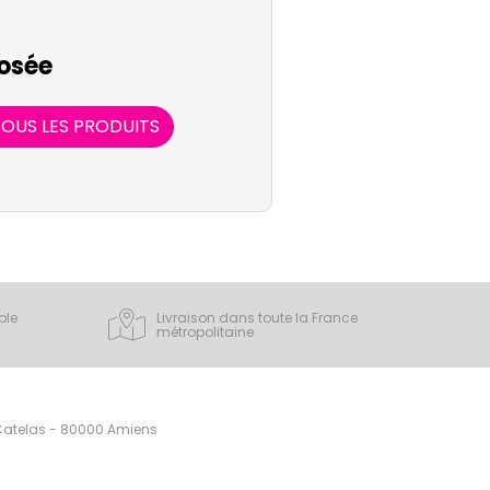
osée
OUS LES PRODUITS
ple
Livraison dans toute la France
métropolitaine
 Catelas - 80000 Amiens