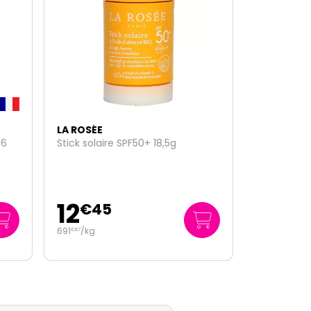
LA ROSÉE
Eco-recharge huile douche
lavante 800ml
21
€
95
27
/
litre
€
44