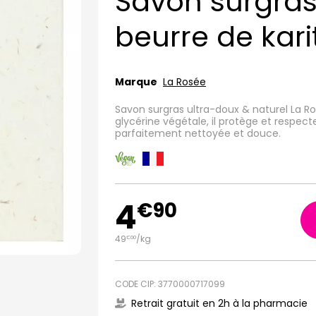
Savon surgras
beurre de kari
Marque
La Rosée
Savon surgras ultra-doux & naturel La Ros
glycérine végétale, il protège et respect
parfaitement nettoyée et douce.
4
€
90
49
/kg
€
00
CODE CIP: 3770000717099
Retrait gratuit en 2h à la pharmacie