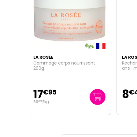
LA ROSÉE
LA R
ssant
Recharge stick correcteur teinté
Denti
anti-imperfections zinc visage
ans 
5,5g
8
4
€
45
89
/
€
00