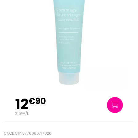
12
€
90
215
/
l.
€
00
CODE CIP: 3770000717020