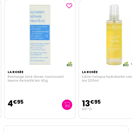
LA ROSÉE
LA ROSÉE
Recharge stick lèvres nourrissant
Lotion tonique hydratante ca
beurre de karité bio 4,5g
bio 200ml
4
13
€
95
€
95
69
/
l.
€
75