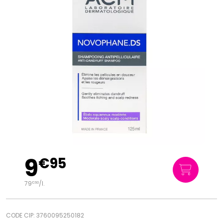
9
€
95
79
/
l.
€
60
CODE CIP: 3760095250182