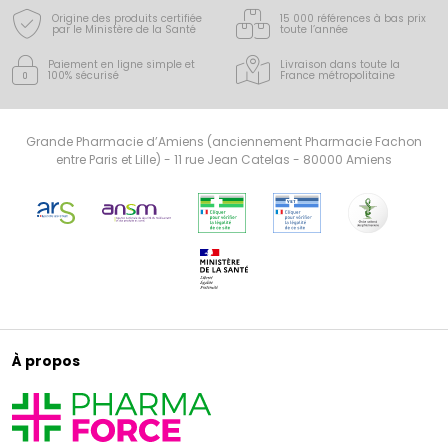
problèmes de restauration d'une peau et de
cheveux sains.
Origine des produits certifiée
15 000 références à bas prix
par le Ministère de la Santé
toute l’année
Paiement en ligne simple
et
Livraison dans toute la
100% sécurisé
France
métropolitaine
Grande Pharmacie d’Amiens (anciennement Pharmacie Fachon
entre Paris et Lille) - 11 rue Jean Catelas - 80000 Amiens
À propos