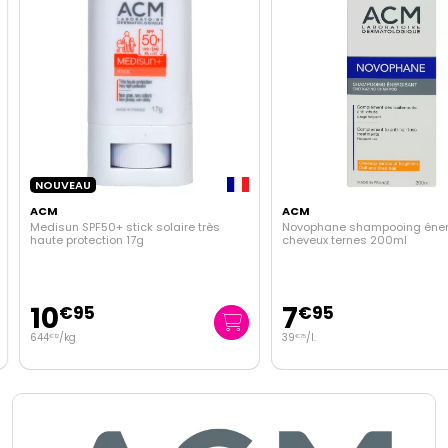
NOUVEAU
ACM
ACM
Medisun SPF50+ stick solaire très
Novophane shampooing éner
haute protection 17g
cheveux ternes 200ml
10
7
€
95
€
95
644
/kg
39
/
l.
€
12
€
75