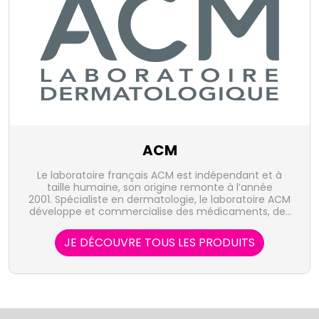
ACM
Le laboratoire français ACM est indépendant et à
taille humaine, son origine remonte à l’année
2001. Spécialiste en dermatologie, le laboratoire ACM
développe et commercialise des médicaments, des
produits cosmétiques, des compléments
alimentaires ainsi que des dispositifs médicaux
JE DÉCOUVRE TOUS LES PRODUITS
offrant des solutions innovantes pour les motifs de
consultation courants. En collaboration avec le
monde de la dermatologie, ACM a initié de
nombreux projets de recherche qui ont abouti au
dépôt de plusieurs brevets permettant d’apporter
avec justesse des réponses ciblées et efficaces aux