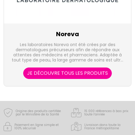
Noreva
Les laboratoires Noreva ont été crées par des
dermatologues précurseurs afin de répondre aux
attentes des médecins et pharmaciens. Adaptée à
tout type de peau, la large gamme de soins est ultra
performante, à la pointe de l'innovation
dermocosmétique. Noreva demeure pionnier dans
JE DÉCOUVRE TOUS LES PRODUITS
l'approche et la compréhension de l'homéostasie
cutanée ainsi que dans l'étude la peau.
Origine des produits certifiée
15 000 références à bas prix
par le Ministère de la Santé
toute l’année
Paiement en ligne simple
et
Livraison dans toute la
100% sécurisé
France
métropolitaine