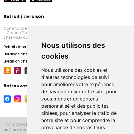
Retrait / Livraison
Commandez en ligne et venez chercher votre commande à Amiens
- Grande Pharmacie d’Amiens (Fachon) ou recevez-là rapidement
chez vous ou en point retrait
Nous utilisons des
Retrait dans la pharmacie d’Amiens
Livraison chez vous
cookies
Livraison chez votre commerçant
Nous utilisons des cookies et
d'autres technologies de suivi
pour améliorer votre expérience
Retrouvez-nous sur vos réseaux sociaux
de navigation sur notre site, pour
vous montrer un contenu
personnalisé et des publicités
ciblées, pour analyser le trafic de
notre site et pour comprendre la
Pharmaforce.fr et la Grande Pharmacie d’Amiens vous souhaitent de
provenance de nos visiteurs.
profiter de notre accueil, de nos conseils pharmaceutiques,