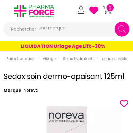
Pharmaforce Grande Pharmacie 
0
une marque
Rechercher
un conseil
un produit
LIQUIDATION Uriage Age Lift -30%
une marque
Parapharmacie
Visage
Soins hydratants
peau sensible
Sedax soin dermo-apaisant 125ml
Marque
Noreva