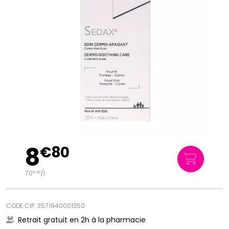
8
€
80
70
/
l.
€
40
CODE CIP: 3571940001350
Retrait gratuit en 2h à la pharmacie