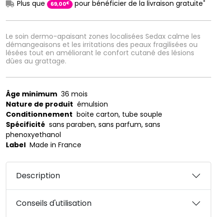
*
Plus que
pour bénéficier de la livraison gratuite
€
69
,
00
Le soin dermo-apaisant zones localisées Sedax calme les
démangeaisons et les irritations des peaux fragilisées ou
lésées tout en améliorant le confort cutané des lésions
dûes au grattage.
Âge minimum
36 mois
Nature de produit
émulsion
Conditionnement
boite carton, tube souple
Spécificité
sans paraben, sans parfum, sans
phenoxyethanol
Label
Made in France
Description
Conseils d'utilisation