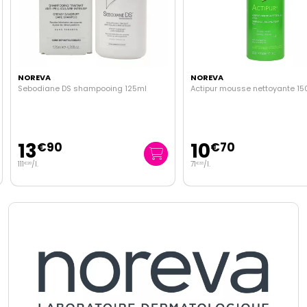
NOREVA
NOREVA
Sebodiane DS shampooing 125ml
Actipur mousse nettoyante 15
13
10
€
90
€
70
111
/
l.
71
/
l.
€
20
€
33