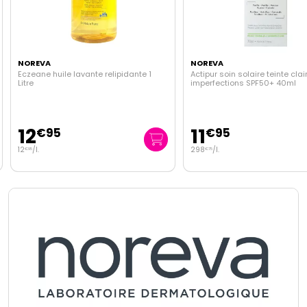
NOREVA
NOREVA
Eczeane huile lavante relipidante 1
Actipur soin solaire teinte clai
Litre
imperfections SPF50+ 40ml
12
11
€
95
€
95
12
/
l.
298
/
l.
€
95
€
75