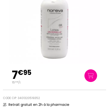
7
€
95
15
/
l.
€
90
CODE CIP: 3401320519352
Retrait gratuit en 2h à la pharmacie