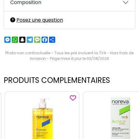
Composition
Posez une question
Messenger
WhatsApp
Snapchat
Telegram
Message
Facebook
Partager
Photo non contractuelle - Tous les prix incluent la TVA - Hors frais de
livraison - Page mise à jour le 03/08/2026
PRODUITS COMPLEMENTAIRES