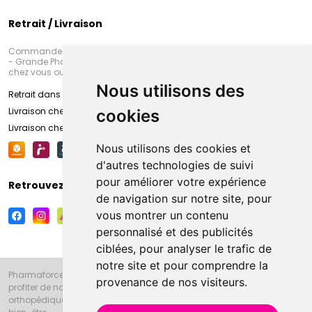
Retrait / Livraison
Commandez en ligne et venez chercher votre commande à Amiens
- Grande Pharmacie d’Amiens (Fachon) ou recevez-là rapidement
chez vous ou en point retrait
Nous utilisons des
Retrait dans la pharmacie d’Amiens
Livraison chez vous
cookies
Livraison chez votre commerçant
Nous utilisons des cookies et
d'autres technologies de suivi
pour améliorer votre expérience
Retrouvez-nous sur vos réseaux sociaux
de navigation sur notre site, pour
vous montrer un contenu
personnalisé et des publicités
ciblées, pour analyser le trafic de
notre site et pour comprendre la
Pharmaforce.fr et la Grande Pharmacie d’Amiens vous souhaitent de
provenance de nos visiteurs.
profiter de notre accueil, de nos conseils pharmaceutiques,
orthopédiques, homéopathiques, parapharmaceutiques, beauté et