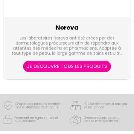
Noreva
Les laboratoires Noreva ont été crées par des
dermatologues précurseurs afin de répondre aux
attentes des médecins et pharmaciens. Adaptée à
tout type de peau, la large gamme de soins est ultra
performante, à la pointe de l'innovation
dermocosmétique. Noreva demeure pionnier dans
JE DÉCOUVRE TOUS LES PRODUITS
l'approche et la compréhension de l'homéostasie
cutanée ainsi que dans l'étude la peau.
Origine des produits certifiée
15 000 références à bas prix
par le Ministère de la Santé
toute l’année
Paiement en ligne simple
et
Livraison dans toute la
100% sécurisé
France
métropolitaine