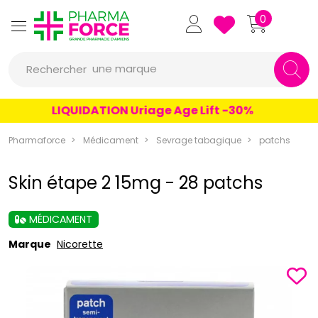
Pharmaforce Grande Pharmacie 
0
une marque
Rechercher
un conseil
LIQUIDATION Uriage Age Lift -30%
un produit
Pharmaforce
Médicament
Sevrage tabagique
patchs
une marque
Skin étape 2 15mg - 28 patchs
MÉDICAMENT
Marque
Nicorette