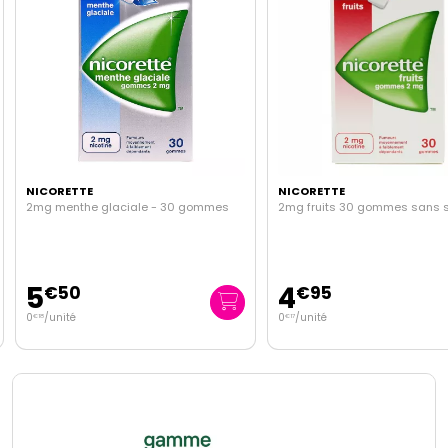
NICORETTE
NICORETTE
2mg menthe glaciale - 30 gommes
2mg fruits 30 gommes sans 
5
4
€
50
€
95
0
/unité
0
/unité
€
18
€
17