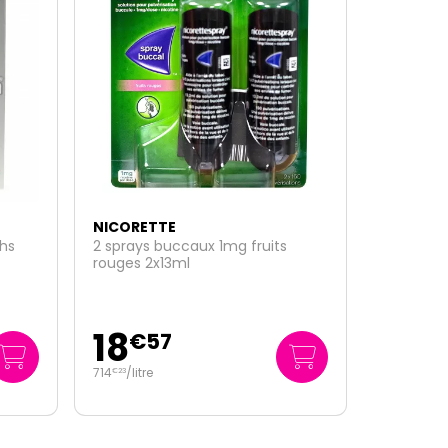
NICORETTE
2mg menthe fraîche - 30
gommes
4
€
95
0
/unité
€
17