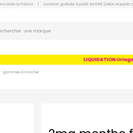
ans toute la France
|
Livraison gratuite à partir de 69€ (selon le poids 
une marque
orce Grande Pharmacie Amiens Fachon
echercher
un conseil
un produit
une marque
LIQUIDATION Uriage Age
gommes à macher