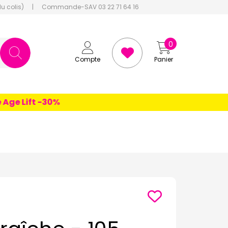
du colis)
|
Commande-SAV 03 22 71 64 16
0
Compte
Panier
 Lift -30%