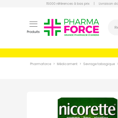
15000 références à bas prix
|
Livraison d
Pharmaf
R
Produits
Pharmaforce
Médicament
Sevrage tabagique