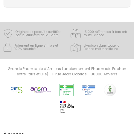
dépendance tabagique. Nicorette offre également
une expertise et un savoir-faire sur le
fonctionnement de la nicotine et de la dépendance,
pour un traitement professionel de ses patients.
Retrouvez tous les produits Nicorette sur
pharmaforce.fr, au meilleur prix et faites vous livrer à
domicile par une pharmacie française.
Origine des produits certifiée
15 000 références à bas prix
par le Ministère de la Santé
toute l’année
Paiement en ligne simple
et
Livraison dans toute la
100% sécurisé
France
métropolitaine
Grande Pharmacie d’Amiens (anciennement Pharmacie Fachon
entre Paris et Lille) - 11 rue Jean Catelas - 80000 Amiens