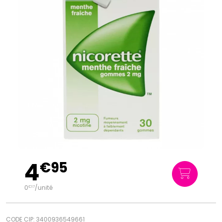
4
€
95
0
/unité
€
17
CODE CIP: 3400936549661