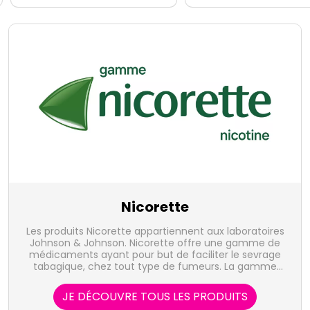
Nicorette
Les produits Nicorette appartiennent aux laboratoires
Johnson & Johnson. Nicorette offre une gamme de
médicaments ayant pour but de faciliter le sevrage
tabagique, chez tout type de fumeurs. La gamme
Nicorette comprend des gommes à mâcher, des
pastilles, des inhalateurs et des sprays buccaux,
JE DÉCOUVRE TOUS LES PRODUITS
chacun adapté aux différents degrés de