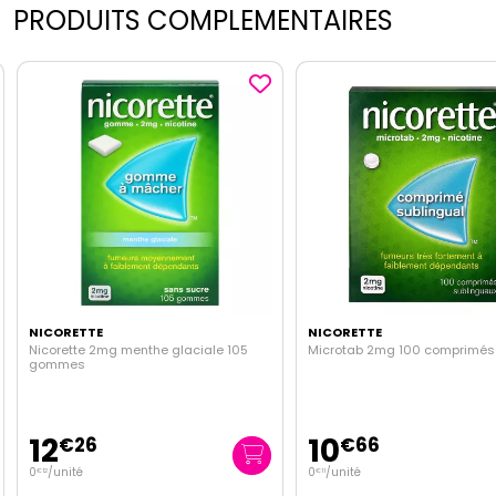
PRODUITS COMPLEMENTAIRES
NICORETTE
NICORETTE
Nicorette 2mg menthe glaciale 105
Microtab 2mg 100 comprimés
gommes
12
10
€
26
€
66
0
/unité
0
/unité
€
12
€
11