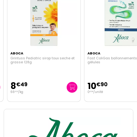
ABOCA
ABOCA
Grintuss Pediatric sirop toux seche et
Fast ColiGas ballonnements 
grasse 128g
gélules
8
10
€
49
€
90
66
/kg
0
/unité
€
33
€
36