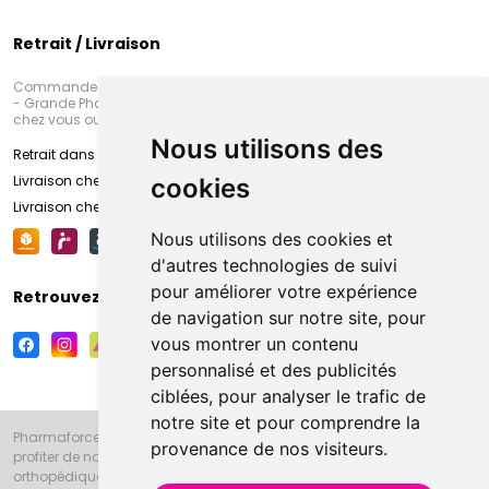
Retrait / Livraison
Commandez en ligne et venez chercher votre commande à Amiens
- Grande Pharmacie d’Amiens (Fachon) ou recevez-là rapidement
chez vous ou en point retrait
Nous utilisons des
Retrait dans la pharmacie d’Amiens
Livraison chez vous
cookies
Livraison chez votre commerçant
Nous utilisons des cookies et
d'autres technologies de suivi
pour améliorer votre expérience
Retrouvez-nous sur vos réseaux sociaux
de navigation sur notre site, pour
vous montrer un contenu
personnalisé et des publicités
ciblées, pour analyser le trafic de
notre site et pour comprendre la
Pharmaforce.fr et la Grande Pharmacie d’Amiens vous souhaitent de
provenance de nos visiteurs.
profiter de notre accueil, de nos conseils pharmaceutiques,
orthopédiques, homéopathiques, parapharmaceutiques, beauté et