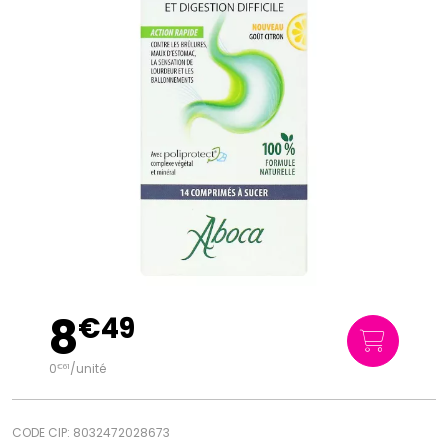
8
€
49
0
/unité
€
61
CODE CIP: 8032472028673