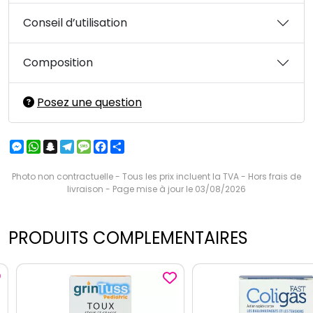
Conseil d’utilisation
Composition
Posez une question
Messenger
WhatsApp
Snapchat
Telegram
Message
Facebook
Partager
Photo non contractuelle - Tous les prix incluent la TVA - Hors frais de
livraison - Page mise à jour le 03/08/2026
PRODUITS COMPLEMENTAIRES