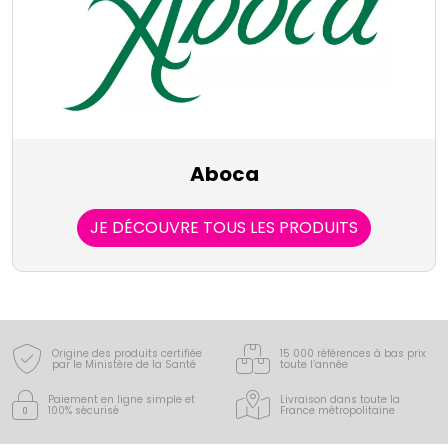
Aboca
JE DÉCOUVRE TOUS LES PRODUITS
Origine des produits certifiée
15 000 références à bas prix
par le Ministère de la Santé
toute l’année
Paiement en ligne simple
et
Livraison dans toute la
100% sécurisé
France
métropolitaine