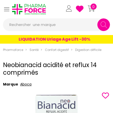
Pharmaforce Grande Pharmacie 
0
une marque
Rechercher
un conseil
LIQUIDATION Uriage Age Lift -30%
un produit
Pharmaforce
Santé
Confort digestif
Digestion difficile
une marque
Neobianacid acidité et reflux 14
comprimés
Marque
Aboca