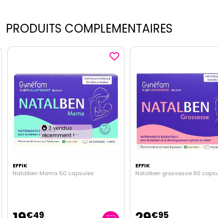
PRODUITS COMPLEMENTAIRES
3 vendus
récemment !
EFFIK
EFFIK
Natalben Mama 60 capsules
Natalben grossesse 90 caps
19
29
€
49
€
95