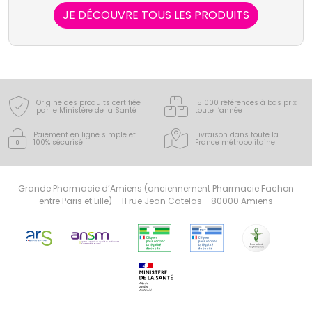
charge de ses patientes.
JE DÉCOUVRE TOUS LES PRODUITS
Origine des produits certifiée
15 000 références à bas prix
par le Ministère de la Santé
toute l’année
Paiement en ligne simple
et
Livraison dans toute la
100% sécurisé
France
métropolitaine
Grande Pharmacie d’Amiens (anciennement Pharmacie Fachon
entre Paris et Lille) - 11 rue Jean Catelas - 80000 Amiens