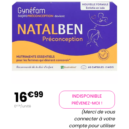
16
€
99
INDISPONIBLE
PRÉVENEZ-MOI !
0
/unité
€
28
(Merci de vous
connecter à votre
compte pour utiliser