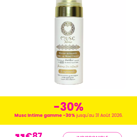
-30%
Musc Intime gamme -30%
jusqu'au 31 Août 2026.
€
87