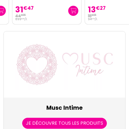
31
13
€
47
€
27
44
18
€
95
€
95
899
/
l.
94
/
l.
€
00
€
75
Musc Intime
JE DÉCOUVRE TOUS LES PRODUITS