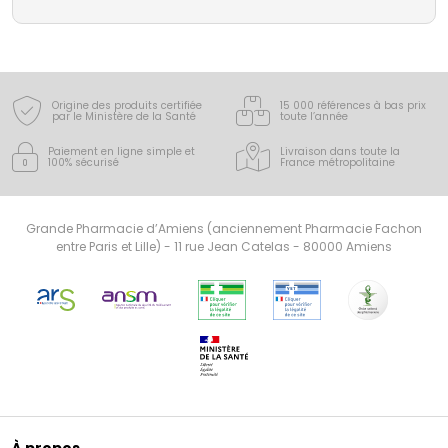
Origine des produits certifiée
15 000 références à bas prix
par le Ministère de la Santé
toute l’année
Paiement en ligne simple
et
Livraison dans toute la
100% sécurisé
France
métropolitaine
Grande Pharmacie d’Amiens (anciennement Pharmacie Fachon
entre Paris et Lille) - 11 rue Jean Catelas - 80000 Amiens
À propos