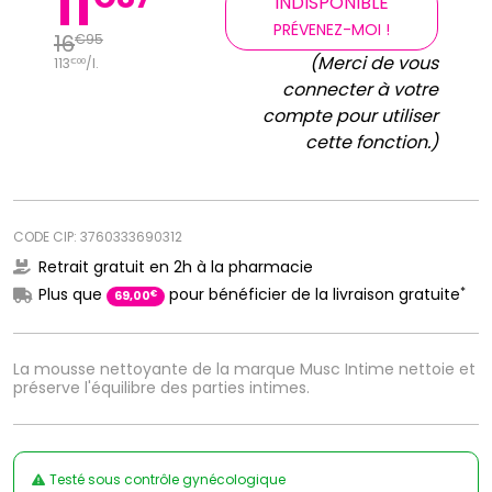
11
INDISPONIBLE
PRÉVENEZ-MOI !
16
€
95
(Merci de vous
113
/
l.
€
00
connecter à votre
compte pour utiliser
cette fonction.)
CODE CIP: 3760333690312
Retrait gratuit en 2h à la pharmacie
*
Plus que
pour bénéficier de la livraison gratuite
€
69
,
00
La mousse nettoyante de la marque Musc Intime nettoie et
préserve l'équilibre des parties intimes.
Testé sous contrôle gynécologique