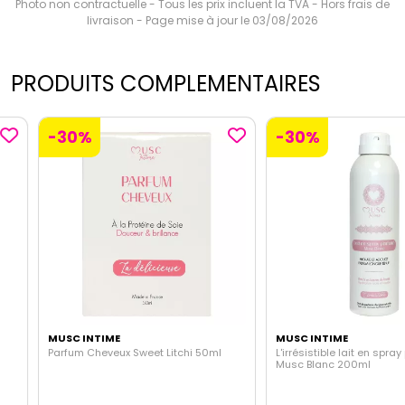
Photo non contractuelle - Tous les prix incluent la TVA - Hors frais de
livraison - Page mise à jour le 03/08/2026
PRODUITS COMPLEMENTAIRES
-30%
-30%
MUSC INTIME
MUSC INTIME
Parfum Cheveux Sweet Litchi 50ml
L'irrésistible lait en spray par
Musc Blanc 200ml