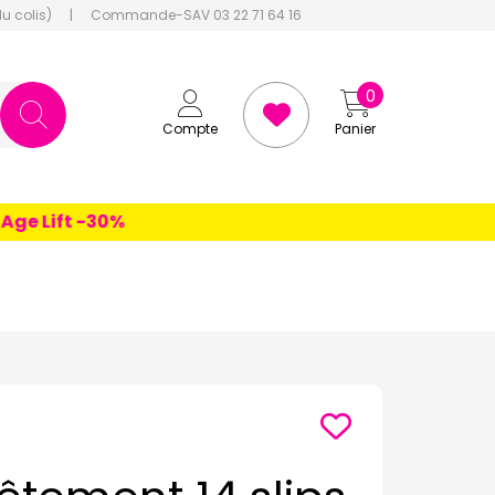
du colis)
|
Commande-SAV 03 22 71 64 16
0
Compte
Panier
Lift -30%