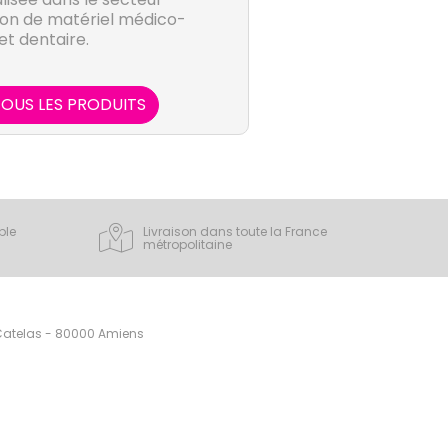
tion de matériel médico-
et dentaire.
OUS LES PRODUITS
ple
Livraison dans toute la France
métropolitaine
 Catelas - 80000 Amiens