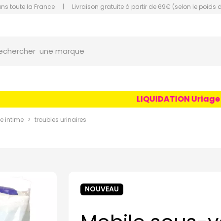
ans toute la France
|
Livraison gratuite à partir de 69€ (selon le poids 
une marque
orce Grande Pharmacie Amiens Fachon
echercher
un conseil
un produit
une marque
LIQUIDATION Uriage Age 
e intime
troubles urinaires
NOUVEAU