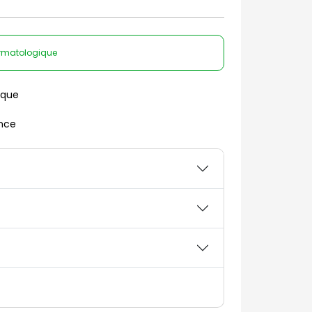
dermatologique
ique
nce