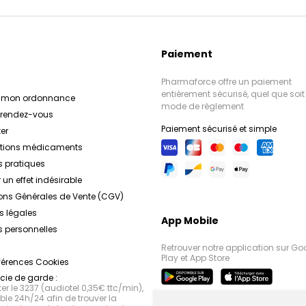
Paiement
Pharmaforce offre un paiement
entièrement sécurisé, quel que soit 
r mon ordonnance
mode de règlement
e rendez-vous
Paiement sécurisé et simple
er
ations médicaments
s pratiques
 un effet indésirable
ons Générales de Vente (CGV)
s légales
App Mobile
 personnelles
Retrouver notre application sur Go
Play et App Store
férences Cookies
ie de garde :
r le 3237 (audiotel 0,35€ ttc/min),
le 24h/24 afin de trouver la