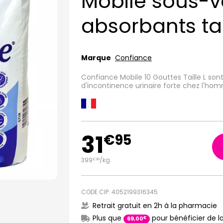
Mobile sous-v
absorbants tai
Marque
Confiance
Confiance Mobile 10 Gouttes Taille L sont
d'incontinence urinaire forte chez l'ho
31
€
95
399
/kg
€
38
CODE CIP: 4052199316345
Retrait gratuit en 2h à la pharmacie
Plus que
pour bénéficier de la
€
69
,
00