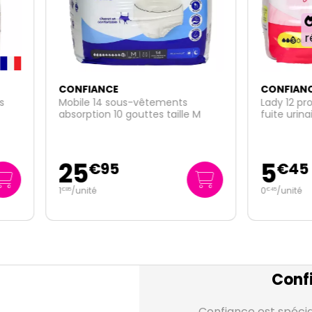
10 vendus
récemment !
IANCE
CONFIANCE
le 14 sous-vêtements
Lady 12 protections anatom
ption 10 gouttes taille M
fuite urinaire 3 gouttes
5
5
€
95
€
45
ité
0
/unité
€
45
Conf
Confiance est spécia