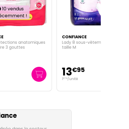
CONFIANCE
iques
Lady 8 sous-vêtements nuit 6G -
taille M
13
€
95
1
/unité
€
74
iance
lisée dans le secteur