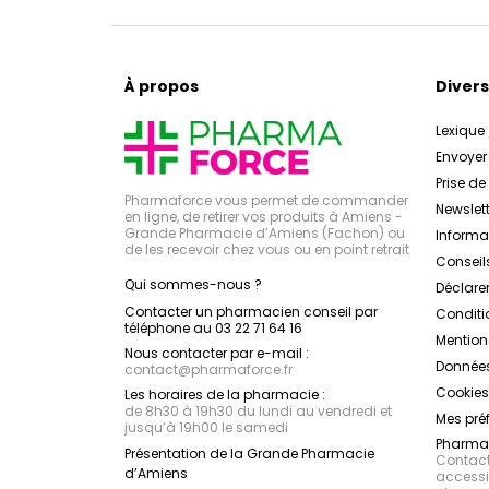
À propos
Divers
Lexique
Envoye
Prise d
Pharmaforce vous permet de commander
Newslett
en ligne, de retirer vos produits à Amiens -
Grande Pharmacie d’Amiens (Fachon) ou
Inform
de les recevoir chez vous ou en point retrait
Conseil
Qui sommes-nous ?
Déclarer
Contacter un pharmacien conseil par
Conditi
téléphone au 03 22 71 64 16
Mention
Nous contacter par e-mail :
Données
contact
@
pharmaforce.fr
Cookies
Les horaires de la pharmacie :
de 8h30 à 19h30 du lundi au vendredi et
Mes pré
jusqu’à 19h00 le samedi
Pharmac
Présentation de la Grande Pharmacie
Contacte
d’Amiens
accessib