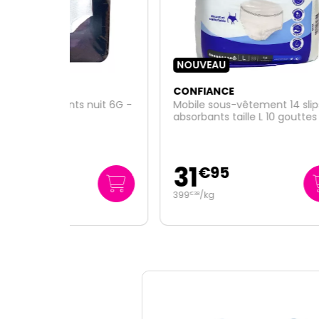
NOUVEAU
CONFIANCE
CONF
nuit 6G -
Mobile sous-vêtement 14 slips
Mobi
absorbants taille L 10 gouttes
absor
31
2
€
95
399
/kg
1
/un
€
38
€
85