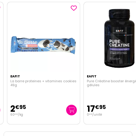
EAFIT
EAFIT
La barre proteines + vitamines cookies
Pure Créatine booster énergé
49g
gélules
2
17
€
95
€
95
60
/kg
0
/unité
€
20
€
20