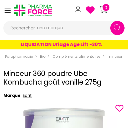
Pharmaforce Grande Pharmacie 
0
une marque
Rechercher
un conseil
LIQUIDATION Uriage Age Lift -30%
un produit
Parapharmacie
Bio
Compléments alimentaires
minceur
une marque
Minceur 360 poudre Ube
Kombucha goût vanille 275g
Marque
Eafit