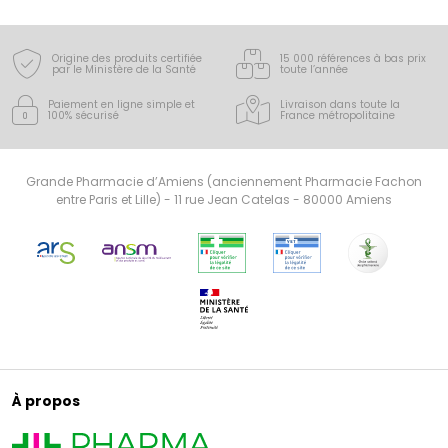
Origine des produits certifiée
15 000 références à bas prix
par le Ministère de la Santé
toute l’année
Paiement en ligne simple
et
Livraison dans toute la
100% sécurisé
France
métropolitaine
Grande Pharmacie d’Amiens (anciennement Pharmacie Fachon
entre Paris et Lille) - 11 rue Jean Catelas - 80000 Amiens
À propos