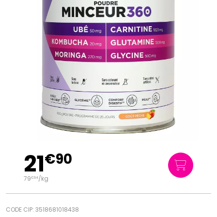
21
€
90
79
/kg
€
64
CODE CIP: 3518681018438