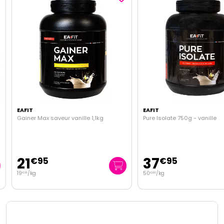
EAFIT
EAFIT
Gainer Max saveur vanille 1,1kg
Pure Isolate 750g - vanille
21
37
€
95
€
95
19
/kg
50
/kg
€
95
€
60