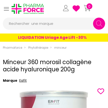
Pharmaforce Grande Pharmacie 
0
une marque
Rechercher
un conseil
LIQUIDATION Uriage Age Lift -30%
un produit
Pharmaforce
Phytothérapie
minceur
une marque
Minceur 360 morosil collagène
acide hyaluronique 200g
Marque
Eafit