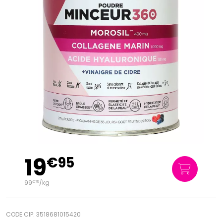
19
€
95
99
/kg
€
75
CODE CIP: 3518681015420