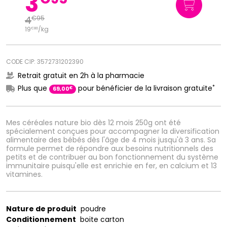
3
4
€
95
19
/kg
€
80
CODE CIP: 3572731202390
Retrait gratuit en 2h à la pharmacie
*
Plus que
pour bénéficier de la livraison gratuite
€
69
,
00
Mes céréales nature bio dès 12 mois 250g ont été
spécialement conçues pour accompagner la diversification
alimentaire des bébés dès l'âge de 4 mois jusqu'à 3 ans. Sa
formule permet de répondre aux besoins nutritionnels des
petits et de contribuer au bon fonctionnement du système
immunitaire puisqu'elle est enrichie en fer, en calcium et 13
vitamines.
Nature de produit
poudre
Conditionnement
boite carton