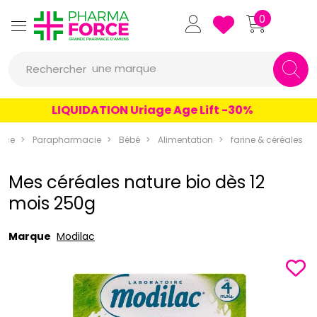
Pharmaforce Grande Pharmacie 
0
une marque
Rechercher
un conseil
LIQUIDATION Uriage Age Lift -30%
un produit
rce
Parapharmacie
Bébé
Alimentation
farine & céréales
une marque
Mes céréales nature bio dès 12
mois 250g
Marque
Modilac