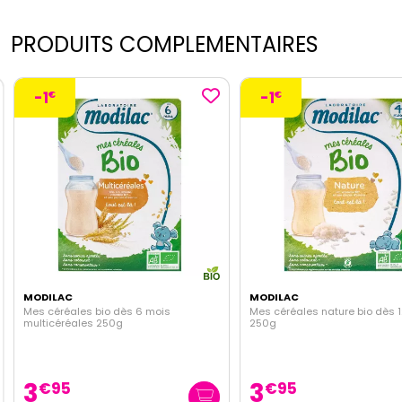
PRODUITS COMPLEMENTAIRES
-1
-1
€
€
MODILAC
MODILAC
Mes céréales bio dès 6 mois
Mes céréales nature bio dès 
multicéréales 250g
250g
3
3
€
95
€
95