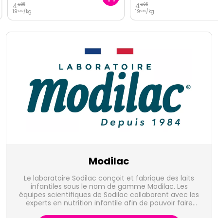
4
4
€
95
€
95
19
/kg
19
/kg
€
80
€
80
Modilac
Le laboratoire Sodilac conçoit et fabrique des laits
infantiles sous le nom de gamme Modilac. Les
équipes scientifiques de Sodilac collaborent avec les
experts en nutrition infantile afin de pouvoir faire
évoluer la composition des produits dans le souci