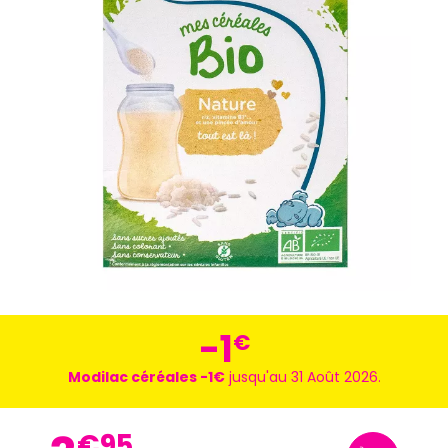
-1
€
Modilac céréales -1€
jusqu'au 31 Août 2026.
€
95