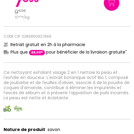
7
9
€
95
117
/kg
€
06
CODE CIP: 3283950927666
Retrait gratuit en 2h à la pharmacie
*
Plus que
pour bénéficier de la livraison gratuite
€
69
,
00
Ce nettoyant exfoliant visage 2 en 1 nettoie la peau et
l'exfolie en douceur. L'extrait botanique actif Bio 1, composé
de joubarbe et de feuilles d'olivier, associé à de la poudre de
coques d'amande, contribue à éliminer les impuretés et
l'excès de sébum et à prévenir l'apparition de poils incarnés.
La peau est nette et éclatante.
Nature de produit
savon