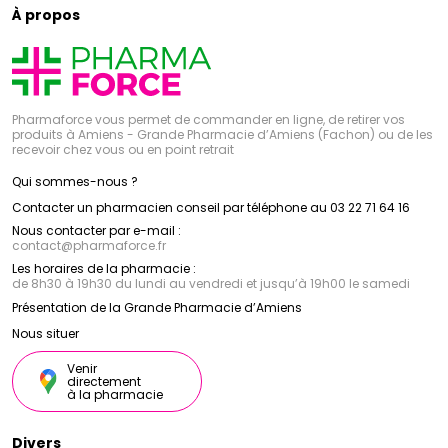
et le tea tree, ces produits nettoient en douceur les
Cattier
offre une protection efficace contre les
À propos
dents et les gencives, tout en rafraîchissant l'haleine
rayons UVA et UVB, tout en respectant la peau et
l'environnement. Des crèmes solaires aux laits après-
et en préservant la santé buccale.
soleil, en passant par les huiles bronzantes et les
sticks à lèvres, chaque produit est formulé avec des
filtres minéraux et des ingrédients biologiques pour
protéger la peau des méfaits du soleil, tout en
Pharmaforce vous permet de commander en ligne, de retirer vos
préservant sa santé et sa beauté naturelle.
produits à Amiens - Grande Pharmacie d’Amiens (Fachon) ou de les
Avec son engagement envers la qualité, la naturalité
recevoir chez vous ou en point retrait
et le respect de l'environnement, le laboratoire
Cattier
s'est imposé comme une référence dans le
Qui sommes-nous ?
domaine de la cosmétique bio. Grâce à ses
Contacter un pharmacien conseil par téléphone au 03 22 71 64 16
formulations innovantes et à ses ingrédients naturels
et biologiques,
Cattier
offre des produits sûrs,
Nous contacter par e-mail :
contact
@
pharmaforce.fr
efficaces et respectueux de la peau et de la planète.
Les horaires de la pharmacie :
de 8h30 à 19h30 du lundi au vendredi et jusqu’à 19h00 le samedi
Présentation de la Grande Pharmacie d’Amiens
Nous situer
Venir
directement
à la pharmacie
Divers