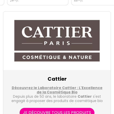
24
/
l.
66
/
l.
€
75
€
33
Cattier
Découvrez le Laboratoire Cattier : L'Excellence
de la Cosmétique Bio
Depuis plus de 50 ans, le laboratoire
Cattier
s'est
engagé à proposer des produits de cosmétique bio
de haute qualité, respectueux de la peau et de
l'environnement. Fondé en France en 1968, Cattier
JE DÉCOUVRE TOUS LES PRODUITS
tire son inspiration de la nature pour formuler des
Les différentes gammes de produits du