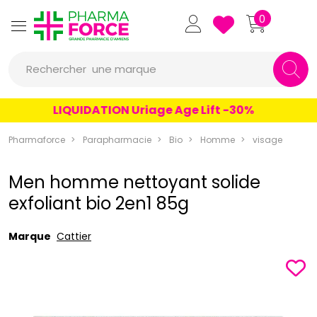
Pharmaforce Grande Pharmacie 
0
une marque
Rechercher
un conseil
LIQUIDATION Uriage Age Lift -30%
un produit
Pharmaforce
Parapharmacie
Bio
Homme
visage
une marque
Men homme nettoyant solide
exfoliant bio 2en1 85g
Marque
Cattier