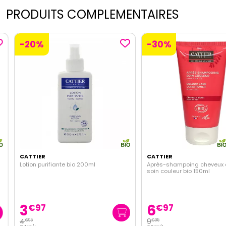
PRODUITS COMPLEMENTAIRES
-20%
-30%
CATTIER
CATTIER
Lotion purifiante bio 200ml
Après-shampoing cheveux co
soin couleur bio 150ml
3
6
€
97
€
97
4
9
€
95
€
95