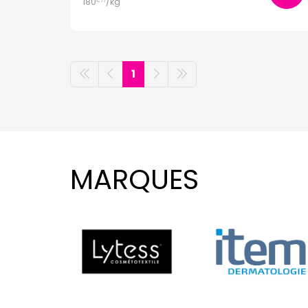
180
/kg
€
77
1
MARQUES