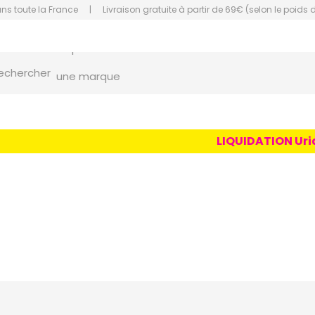
ans toute la France
|
Livraison gratuite à partir de 69€ (selon le poids 
orce Grande Pharmacie Amiens Fachon
echercher
une marque
un conseil
un produit
LIQUIDATION Uriage
une marque