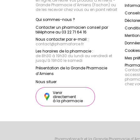
en ligne, de retirer vos produits à Amiens -
Grande Pharmacie d’Amiens (Fachon) ou
Inform
de les recevoir chez vous ou en point retrait
Conseil
Qui sommes-nous ?
Déclarer
Contacter un pharmacien conseil par
Conditi
téléphone au 03 22 71 64 16
Mention
Nous contacter par e-mail :
Données
contact
@
pharmaforce.fr
Cookies
Les horaires de la pharmacie :
de 8h30 à 19h30 du lundi au vendredi et
Mes pré
jusqu’à 19h00 le samedi
Pharmac
Présentation de la Grande Pharmacie
Contacte
d’Amiens
accessib
pharmac
Nous situer
chez vo
Venir
directement
à la pharmacie
Pharmaforce.fr et la Grande Pharmacie d’Am