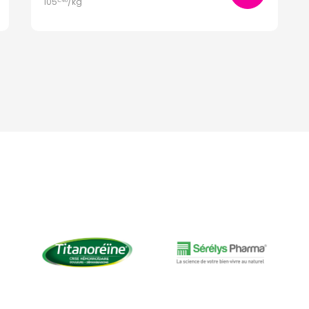
105
/kg
€
46