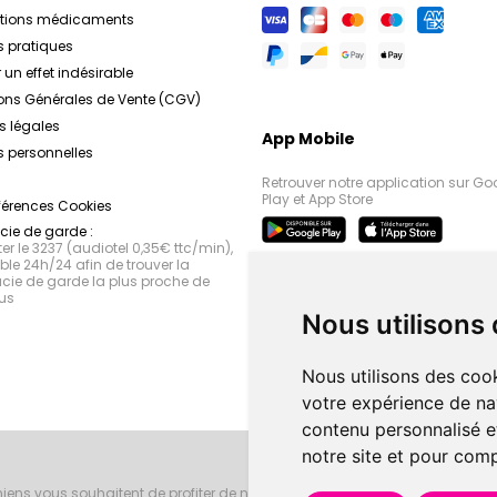
ations médicaments
s pratiques
 un effet indésirable
ons Générales de Vente (CGV)
s légales
App Mobile
 personnelles
Retrouver notre application sur Go
Play et App Store
férences Cookies
ie de garde :
r le 3237 (audiotel 0,35€ ttc/min),
le 24h/24 afin de trouver la
ie de garde la plus proche de
us
Nous utilisons
Nous utilisons des cook
votre expérience de na
contenu personnalisé et
notre site et pour com
iens vous souhaitent de profiter de notre accueil, de nos conseils phar