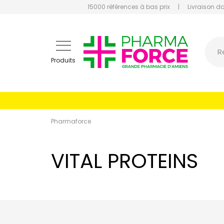
15000 références à bas prix
|
Livraison d
Pharmaf
R
Produits
Pharmaforce
VITAL PROTEINS