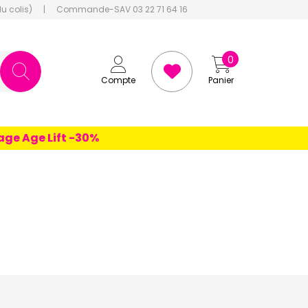
du colis)
|
Commande-SAV 03 22 71 64 16
0
Compte
Panier
 Age Lift -30%