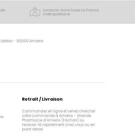
ple
Livraison dans toute la France
métropolitaine
 Catelas - 80000 Amiens
Retrait / Livraison
Commandez en ligne et venez chercher
votre commande à Amiens - Grande
le
Pharmacie d’Amiens (Fachon) ou
recevez-là rapidement chez vous ou en
point retrait