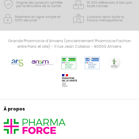
Origine des produits certifiée
15 000 références à bas prix
par le Ministère de la Santé
toute l’année
Paiement en ligne simple
et
Livraison dans toute la
100% sécurisé
France
métropolitaine
Grande Pharmacie d’Amiens (anciennement Pharmacie Fachon
entre Paris et Lille) - 11 rue Jean Catelas - 80000 Amiens
À propos