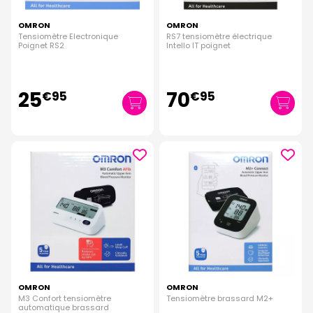
OMRON
OMRON
Tensiomètre Electronique
RS7 tensiomètre électrique
Poignet RS2
Intello IT poignet
25
70
€
95
€
95
OMRON
OMRON
M3 Confort tensiomètre
Tensiomètre brassard M2+
automatique brassard