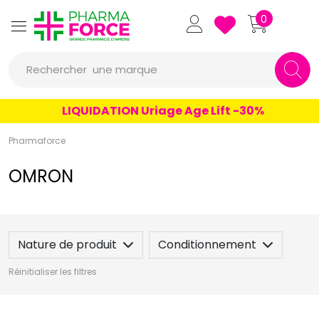
Pharmaforce Grande Pharmacie 
0
Rechercher
une marque
un conseil
LIQUIDATION Uriage Age Lift -30%
un produit
Pharmaforce
une marque
OMRON
Nature de produit
Conditionnement
Réinitialiser les filtres