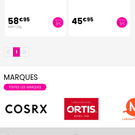
58
45
€
95
€
95
168
/kg
€
43
1
MARQUES
TOUTES LES MARQUES