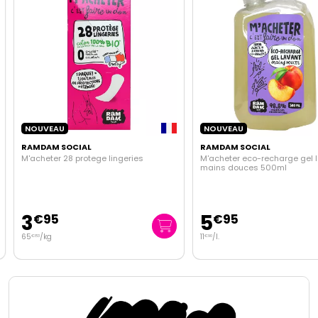
NOUVEAU
NOUVEAU
RAMDAM SOCIAL
RAMDAM SOCIAL
M'acheter 28 protege lingeries
M'acheter eco-recharge gel l
mains douces 500ml
3
5
€
95
€
95
65
/kg
11
/
l.
€
83
€
90