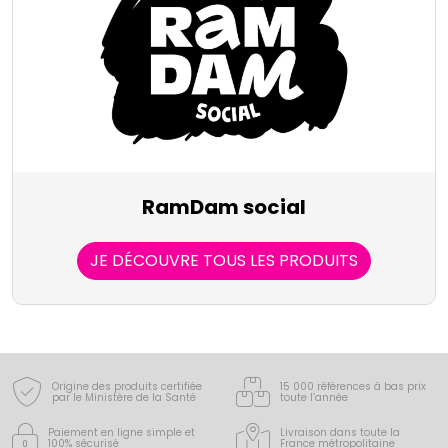
RamDam social
JE DÉCOUVRE TOUS LES PRODUITS
Origine des produits certifiée
15 000 références à bas prix
par le Ministère de la Santé
toute l’année
Paiement en ligne simple
et
Livraison dans toute la
100% sécurisé
France
métropolitaine