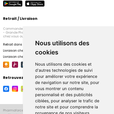
Retrait / Livraison
Commandez en ligne et venez chercher votre commande à Amiens
- Grande Pharmacie d’Amiens (Fachon) ou recevez-là rapidement
chez vous ou en point retrait
Nous utilisons des
Retrait dans la pharmacie d’Amiens
Livraison chez vous
cookies
Livraison chez votre commerçant
Nous utilisons des cookies et
d'autres technologies de suivi
pour améliorer votre expérience
Retrouvez-nous sur vos réseaux sociaux
de navigation sur notre site, pour
vous montrer un contenu
personnalisé et des publicités
ciblées, pour analyser le trafic de
notre site et pour comprendre la
Pharmaforce.fr et la Grande Pharmacie d’Amiens vous souhaitent de
provenance de nos visiteurs.