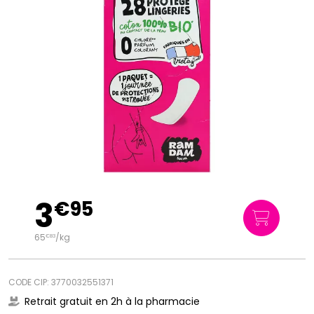
3
€
95
65
/kg
€
83
CODE CIP: 3770032551371
Retrait gratuit en 2h à la pharmacie