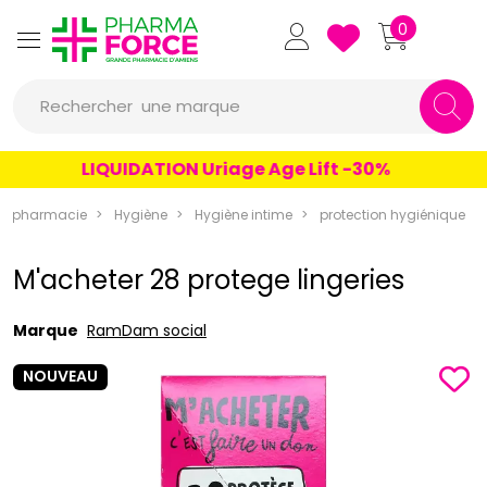
Pharmaforce Grande Pharmacie 
0
une marque
Rechercher
un conseil
LIQUIDATION Uriage Age Lift -30%
un produit
rapharmacie
Hygiène
Hygiène intime
protection hygiénique
une marque
M'acheter 28 protege lingeries
Marque
RamDam social
NOUVEAU