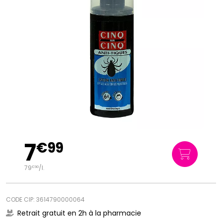
7
€
99
79
/
l.
€
90
CODE CIP: 3614790000064
Retrait gratuit en 2h à la pharmacie