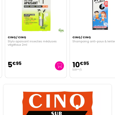
CINQ / CINQ
CINQ / CINQ
Stylo apaisant insectes méduses
Shampoing anti-poux & lente
végétaux 2ml
5
10
€
95
€
95
109
/
l.
€
50