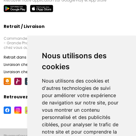
Retrouver notre application sur Google Play et App Store
Retrait / Livraison
Commandez en ligne et venez chercher votre commande à Amiens
- Grande Pharmacie d’Amiens (Fachon) ou recevez-là rapidement
chez vous ou en point retrait
Nous utilisons des
Retrait dans la pharmacie d’Amiens
Livraison chez vous
cookies
Livraison chez votre commerçant
Nous utilisons des cookies et
d'autres technologies de suivi
pour améliorer votre expérience
Retrouvez-nous sur vos réseaux sociaux
de navigation sur notre site, pour
vous montrer un contenu
personnalisé et des publicités
ciblées, pour analyser le trafic de
notre site et pour comprendre la
Pharmaforce.fr et la Grande Pharmacie d’Amiens vous souhaitent de