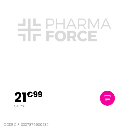
21
€
99
54
/
l.
€
98
CODE CIP: 3337875930239