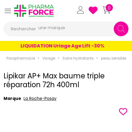
Pharmaforce Grande Pharmacie 
0
une marque
Rechercher
un conseil
LIQUIDATION Uriage Age Lift -30%
un produit
une marque
Parapharmacie
Visage
Soins hydratants
peau sensible
Lipikar AP+ Max baume triple
réparation 72h 400ml
Marque
La Roche-Posay