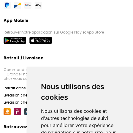
App Mobile
Retrouver notre application sur Google Play et App Store
Retrait / Livraison
Commandez en ligne et venez chercher votre commande à Amiens
- Grande Pharmacie d’Amiens (Fachon) ou recevez-là rapidement
chez vous ou en point retrait
Nous utilisons des
Retrait dans la pharmacie d’Amiens
Livraison chez vous
cookies
Livraison chez votre commerçant
Nous utilisons des cookies et
d'autres technologies de suivi
pour améliorer votre expérience
Retrouvez-nous sur vos réseaux sociaux
de navigation sur notre site, pour