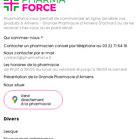
l'environnement. Avec son expertise dermatologique
tout en préservant sa santé et sa beauté naturelle.
et son approche scientifique, ce laboratoire
dermatologique est devenu un partenaire de
confiance pour des millions de personnes à travers le
Pharmaforce vous permet de commander en ligne, de retirer vos
monde, offrant des solutions adaptées pour une
produits à Amiens - Grande Pharmacie d’Amiens (Fachon) ou de les
peau plus saine, plus belle et plus confortable.
recevoir chez vous ou en point retrait
Qui sommes-nous ?
Contacter un pharmacien conseil par téléphone au 03 22 71 64 16
Nous contacter par e-mail :
contact
@
pharmaforce.fr
Les horaires de la pharmacie :
de 8h30 à 19h30 du lundi au vendredi et jusqu’à 19h00 le samedi
Présentation de la Grande Pharmacie d’Amiens
Nous situer
Venir
directement
à la pharmacie
Divers
Lexique
Envoyer mon ordonnance