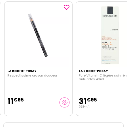
LA ROCHE-POSAY
LA ROCHE-POSAY
Respectissime crayon douceur
Pure Vitamin C légère soin ré
anti-rides 40ml
11
31
€
95
€
95
798
/
l.
€
75