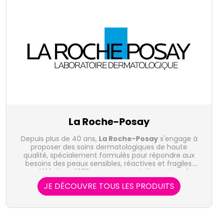
La Roche-Posay
Depuis plus de 40 ans,
La Roche-Posay
s'engage à
proposer des soins dermatologiques de haute
qualité, spécialement formulés pour répondre aux
besoins des peaux sensibles, réactives et fragiles.
Les différentes gammes de produits proposées
Fondé en 1975 en France, ce laboratoire
dermatologique bénéficie d'une expertise reconnue
par la laboratoire La Roche-Posay :
JE DÉCOUVRE TOUS LES PRODUITS
Effaclar
dans le domaine de la dermatologie et de la
La Roche Posay
:
La gamme Effaclar
La
Roche Posay
cosmétique, offrant des solutions adaptées aux
offre des soins spécialement conçus
pour traiter les peaux grasses et à tendance
besoins spécifiques de chaque peau.
acnéique. Formulés avec des actifs purifiants et