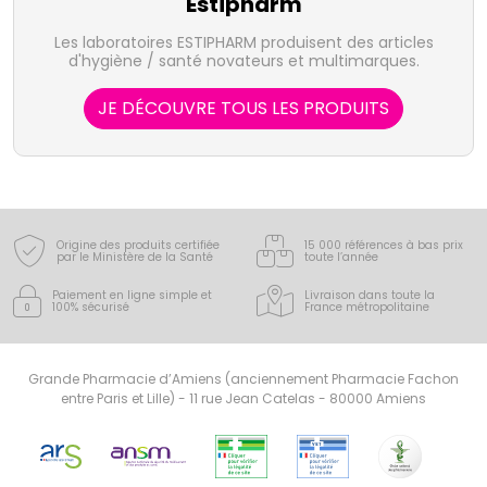
Estipharm
Les laboratoires ESTIPHARM produisent des articles
d'hygiène / santé novateurs et multimarques.
JE DÉCOUVRE TOUS LES PRODUITS
Origine des produits certifiée
15 000 références à bas prix
par le Ministère de la Santé
toute l’année
Paiement en ligne simple
et
Livraison dans toute la
100% sécurisé
France
métropolitaine
Grande Pharmacie d’Amiens (anciennement Pharmacie Fachon
entre Paris et Lille) - 11 rue Jean Catelas - 80000 Amiens