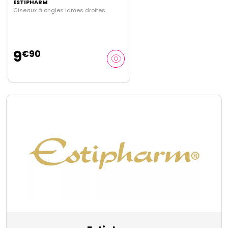
ESTIPHARM
Ciseaux à ongles lames droites
9
€
90