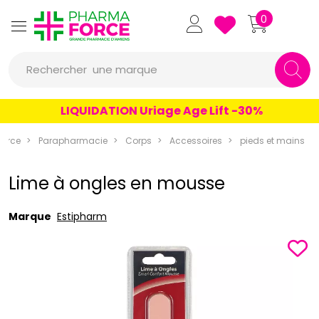
Pharmaforce Grande Pharmacie 
0
Rechercher
une marque
un conseil
LIQUIDATION Uriage Age Lift -30%
un produit
orce
Parapharmacie
Corps
Accessoires
pieds et mains
une marque
Lime à ongles en mousse
Marque
Estipharm