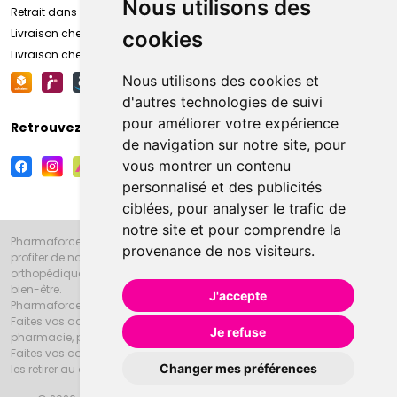
Nous utilisons des
Retrait dans la pharmacie d’Amiens
Livraison chez vous
cookies
Livraison chez votre commerçant
Nous utilisons des cookies et
d'autres technologies de suivi
pour améliorer votre expérience
Retrouvez-nous sur vos réseaux sociaux
de navigation sur notre site, pour
vous montrer un contenu
personnalisé et des publicités
ciblées, pour analyser le trafic de
notre site et pour comprendre la
Pharmaforce.fr et la Grande Pharmacie d’Amiens vous souhaitent de
provenance de nos visiteurs.
profiter de notre accueil, de nos conseils pharmaceutiques,
orthopédiques, homéopathiques, parapharmaceutiques, beauté et
bien-être.
J'accepte
Pharmaforce.fr est le site internet de la Grande Pharmacie d’Amiens.
Faites vos achats en ligne grâce à un choix de 20000 références en
Je refuse
pharmacie, parapharmacie, diététique et animaux (vétérinaire).
Faites vos courses de pharmacie et parapharmacie en ligne et venez
Changer mes préférences
les retirer au drive ou vous les faire livrer à domicile.