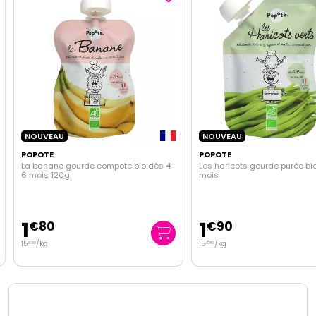
NOUVEAU
NOUVEAU
POPOTE
POPOTE
La banane gourde compote bio dès 4-
Les haricots gourde purée bi
6 mois 120g
mois
1
1
€
80
€
90
15
/kg
15
/kg
€
00
€
83