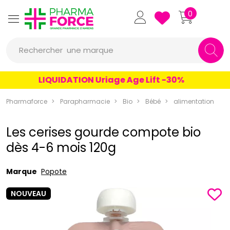
Pharmaforce Grande Pharmacie 
0
une marque
Rechercher
un conseil
LIQUIDATION Uriage Age Lift -30%
un produit
Pharmaforce
Parapharmacie
Bio
Bébé
alimentation
une marque
Les cerises gourde compote bio
dès 4-6 mois 120g
Marque
Popote
NOUVEAU