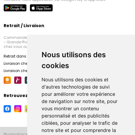
Retrait / Livraison
Commandez en ligne et venez chercher votre commande à Amiens
- Grande Pharmacie d’Amiens (Fachon) ou recevez-là rapidement
chez vous ou en point retrait
Nous utilisons des
Retrait dans la pharmacie d’Amiens
Livraison chez vous
cookies
Livraison chez votre commerçant
Nous utilisons des cookies et
d'autres technologies de suivi
pour améliorer votre expérience
Retrouvez-nous sur vos réseaux sociaux
de navigation sur notre site, pour
vous montrer un contenu
personnalisé et des publicités
ciblées, pour analyser le trafic de
notre site et pour comprendre la
Pharmaforce.fr et la Grande Pharmacie d’Amiens vous souhaitent de