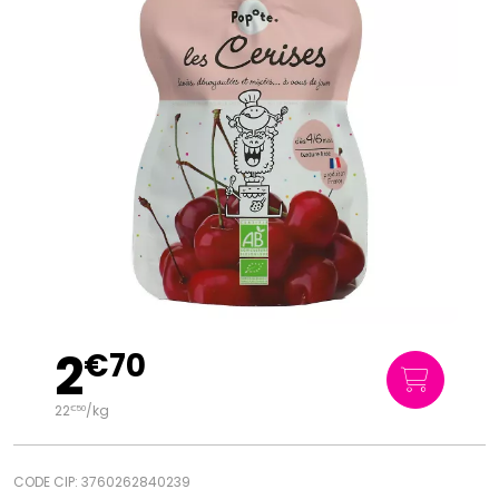
2
€
70
22
/kg
€
50
CODE CIP: 3760262840239