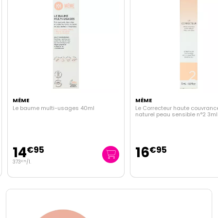
MÊME
MÊME
Le baume multi-usages 40ml
Le Correcteur haute couvrance
naturel peau sensible n°2 3ml
14
16
€
95
€
95
373
/
l.
€
75