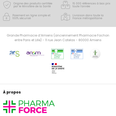
Origine des produits certifiée
15 000 références à bas prix
par le Ministère de la Santé
toute l’année
Paiement en ligne simple
et
Livraison dans toute la
100% sécurisé
France
métropolitaine
Grande Pharmacie d’Amiens (anciennement Pharmacie Fachon
entre Paris et Lille) - 11 rue Jean Catelas - 80000 Amiens
À propos