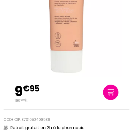
9
€
95
199
/
l.
€
00
CODE CIP: 3701052408536
Retrait gratuit en 2h à la pharmacie