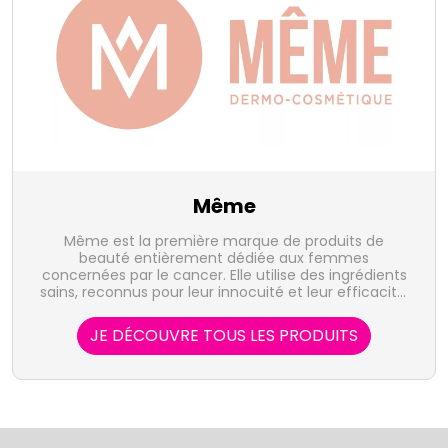
Même
Même est la première marque de produits de
beauté entièrement dédiée aux femmes
concernées par le cancer. Elle utilise des ingrédients
sains, reconnus pour leur innocuité et leur efficacité,
en éliminant par précaution tous les composants
potentiellement nocifs ayant été associés au cancer
JE DÉCOUVRE TOUS LES PRODUITS
ou à des perturbations hormonales.