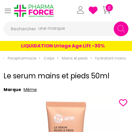
Pharmaforce Grande Pharmacie 
0
une marque
Rechercher
un conseil
LIQUIDATION Uriage Age Lift -30%
un produit
e
Parapharmacie
Corps
Mains et pieds
hydratant mains
une marque
Le serum mains et pieds 50ml
Marque
Même