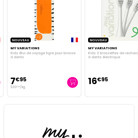
NOUVEAU
NOUVEAU
MY VARIATIONS
MY VARIATIONS
Kids étui de voyage tigre pour brosse
Kids 3 brossettes de rechang
à dents
à dents électrique
7
16
€
95
€
95
530
/kg
€
00