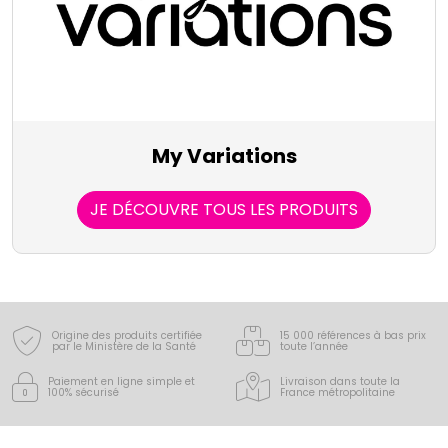
My Variations
JE DÉCOUVRE TOUS LES PRODUITS
Origine des produits certifiée
15 000 références à bas prix
par le Ministère de la Santé
toute l’année
Paiement en ligne simple
et
Livraison dans toute la
100% sécurisé
France
métropolitaine