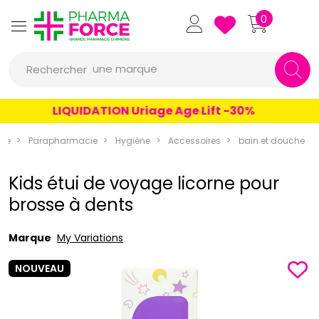
Pharmaforce Grande Pharmacie 
0
une marque
Rechercher
un conseil
LIQUIDATION Uriage Age Lift -30%
un produit
rce
Parapharmacie
Hygiène
Accessoires
bain et douche
une marque
Kids étui de voyage licorne pour
brosse à dents
Marque
My Variations
NOUVEAU