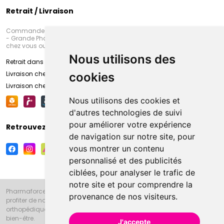
Retrait / Livraison
Commandez en ligne et venez chercher votre commande à Amiens
- Grande Pharmacie d’Amiens (Fachon) ou recevez-là rapidement
chez vous ou en point retrait
Nous utilisons des
Retrait dans la pharmacie d’Amiens
Livraison chez vous
cookies
Livraison chez votre commerçant
Nous utilisons des cookies et
d'autres technologies de suivi
pour améliorer votre expérience
Retrouvez-nous sur vos réseaux sociaux
de navigation sur notre site, pour
vous montrer un contenu
personnalisé et des publicités
ciblées, pour analyser le trafic de
notre site et pour comprendre la
Pharmaforce.fr et la Grande Pharmacie d’Amiens vous souhaitent de
provenance de nos visiteurs.
profiter de notre accueil, de nos conseils pharmaceutiques,
orthopédiques, homéopathiques, parapharmaceutiques, beauté et
bien-être.
J'accepte