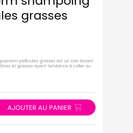
orm shampoing
ules grasses
Squanorm pellicules grasses est un soin lavant
unâtres et grasses ayant tendance à coller au
AJOUTER AU PANIER