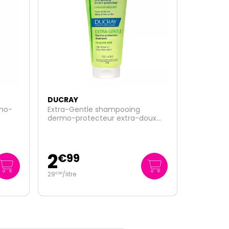
NOUVEAU
DUCRAY
Melascreen creme mains anti-
oux
tâches SPF50+ 50ml
17
€
95
359
/
litre
€
00