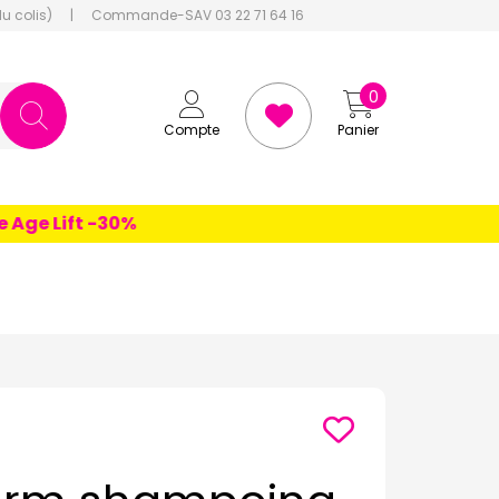
du colis)
|
Commande-SAV 03 22 71 64 16
0
Compte
Panier
e Lift -30%