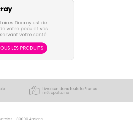
ray
atoires Ducray est de
de votre peau et vos
servant votre santé.
OUS LES PRODUITS
ple
Livraison dans toute la France
métropolitaine
 Catelas - 80000 Amiens