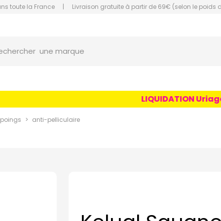
ans toute la France
|
Livraison gratuite à partir de 69€ (selon le poids 
orce Grande Pharmacie Amiens Fachon
une marque
echercher
un conseil
un produit
LIQUIDATION Uriage Ag
une marque
poings
anti-pelliculaire