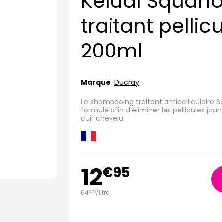
Kelual Squan
traitant pellic
200ml
Marque
Ducray
Le shampooing traitant antipelliculaire 
formulé afin d'éliminer les pellicules ja
cuir chevelu.
12
€
95
64
/
litre
€
75