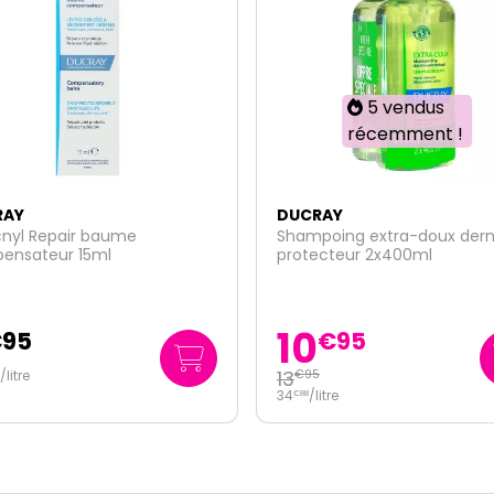
5 vendus
récemment !
RAY
DUCRAY
poing extra-doux dermo-
Extra-Gentle shampooing
ecteur 2x400ml
dermo-protecteur extra-d
100ml
2
€
95
€
99
5
29
/
litre
€
90
litre