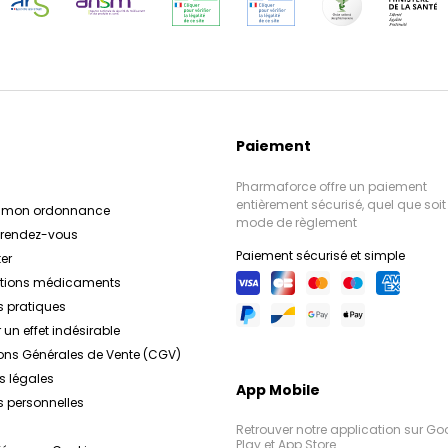
Paiement
Pharmaforce offre un paiement
entièrement sécurisé, quel que soit 
r mon ordonnance
mode de règlement
e rendez-vous
Paiement sécurisé et simple
er
ations médicaments
s pratiques
 un effet indésirable
ons Générales de Vente (CGV)
s légales
App Mobile
 personnelles
Retrouver notre application sur Go
Play et App Store