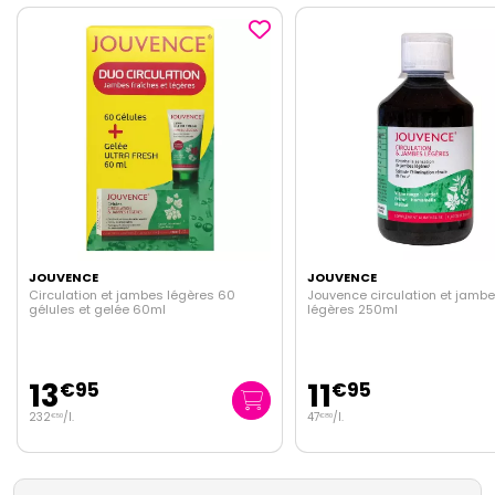
VENCE
JOUVENCE
ulation et jambes légères 60
Jouvence circulation et jambes
les et gelée 60ml
légères 250ml
3
11
€
95
€
95
/
l.
47
/
l.
€
50
€
80