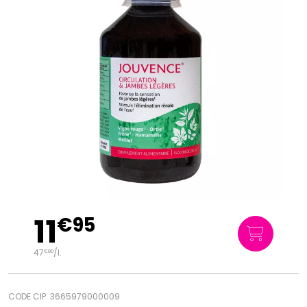
11
€
95
47
/
l.
€
80
CODE CIP: 3665979000009