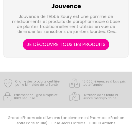
Jouvence
Jouvence de l’Abbé Soury est une gamme de
médicaments et produits de parapharmacie à base
de plantes traditionnellement utilisés en vue de
diminuer les sensations de jambes lourdes. Ces
produits de phytothérapie sont composés d'extraits
de plantes (hamamélis, viburnum, calamus et
JE DÉCOUVRE TOUS LES PRODUITS
piscidia que ce soit pour le gel ou le comprimé). Leur
efficacité est reconnue et transmise de générations
en générations depuis plus de 250 ans.
Origine des produits certifiée
15 000 références à bas prix
par le Ministère de la Santé
toute l’année
Paiement en ligne simple
et
Livraison dans toute la
100% sécurisé
France
métropolitaine
Grande Pharmacie d’Amiens (anciennement Pharmacie Fachon
entre Paris et Lille) - 11 rue Jean Catelas - 80000 Amiens