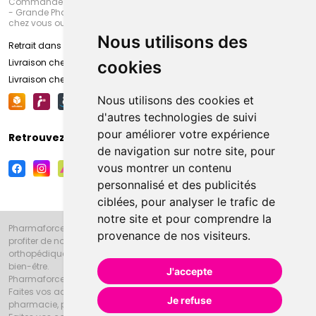
Commandez en ligne et venez chercher votre commande à Amiens
- Grande Pharmacie d’Amiens (Fachon) ou recevez-là rapidement
chez vous ou en point retrait
Nous utilisons des
Retrait dans la pharmacie d’Amiens
Livraison chez vous
cookies
Livraison chez votre commerçant
Nous utilisons des cookies et
d'autres technologies de suivi
pour améliorer votre expérience
Retrouvez-nous sur vos réseaux sociaux
de navigation sur notre site, pour
vous montrer un contenu
personnalisé et des publicités
ciblées, pour analyser le trafic de
notre site et pour comprendre la
Pharmaforce.fr et la Grande Pharmacie d’Amiens vous souhaitent de
provenance de nos visiteurs.
profiter de notre accueil, de nos conseils pharmaceutiques,
orthopédiques, homéopathiques, parapharmaceutiques, beauté et
bien-être.
J'accepte
Pharmaforce.fr est le site internet de la Grande Pharmacie d’Amiens.
Faites vos achats en ligne grâce à un choix de 20000 références en
Je refuse
pharmacie, parapharmacie, diététique et animaux (vétérinaire).