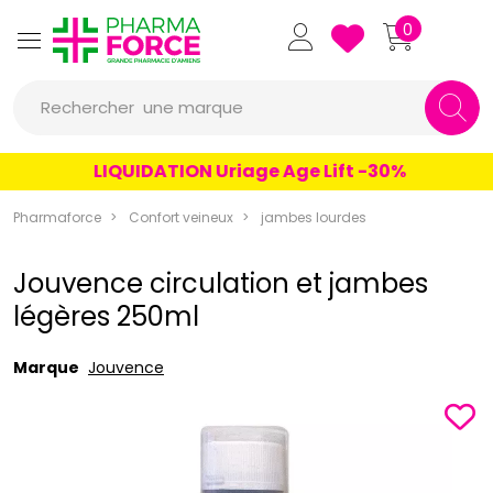
Pharmaforce Grande Pharmacie 
0
Rechercher
une marque
un conseil
LIQUIDATION Uriage Age Lift -30%
un produit
Pharmaforce
Confort veineux
jambes lourdes
une marque
Jouvence circulation et jambes
légères 250ml
Marque
Jouvence