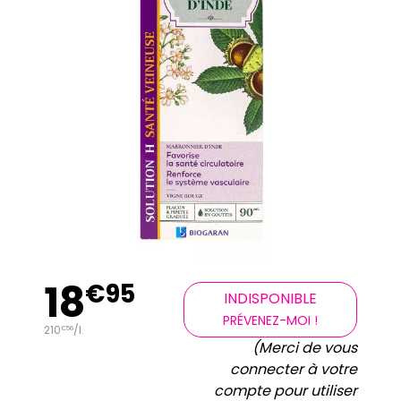
18
€
95
INDISPONIBLE
PRÉVENEZ-MOI !
210
/
l.
€
56
(Merci de vous
connecter à votre
compte pour utiliser