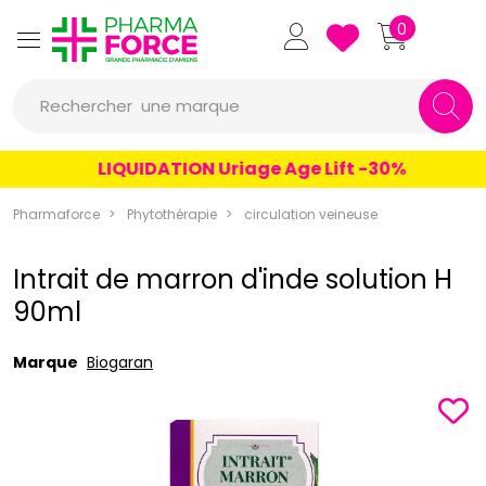
un conseil
Pharmaforce Grande Pharmacie 
0
un produit
Rechercher
une marque
LIQUIDATION Uriage Age Lift -30%
Pharmaforce
Phytothérapie
circulation veineuse
Intrait de marron d'inde solution H
90ml
Marque
Biogaran