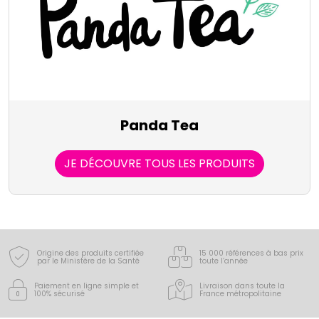
Panda Tea
JE DÉCOUVRE TOUS LES PRODUITS
Origine des produits certifiée
15 000 références à bas prix
par le Ministère de la Santé
toute l’année
Paiement en ligne simple
et
Livraison dans toute la
100% sécurisé
France
métropolitaine