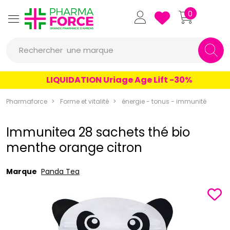
un conseil
Pharmaforce Grande Pharmacie 
0
un produit
Rechercher
une marque
LIQUIDATION Uriage Age Lift -30%
Pharmaforce
Forme et vitalité
énergie - tonus - immunité
Immunitea 28 sachets thé bio
menthe orange citron
Marque
Panda Tea