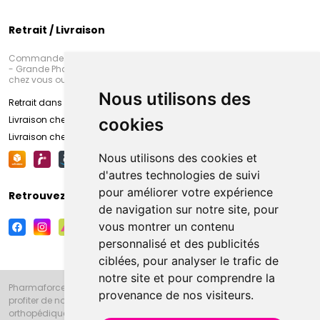
Retrait / Livraison
Commandez en ligne et venez chercher votre commande à Amiens
- Grande Pharmacie d’Amiens (Fachon) ou recevez-là rapidement
chez vous ou en point retrait
Nous utilisons des
Retrait dans la pharmacie d’Amiens
Livraison chez vous
cookies
Livraison chez votre commerçant
Nous utilisons des cookies et
d'autres technologies de suivi
pour améliorer votre expérience
Retrouvez-nous sur vos réseaux sociaux
de navigation sur notre site, pour
vous montrer un contenu
personnalisé et des publicités
ciblées, pour analyser le trafic de
notre site et pour comprendre la
Pharmaforce.fr et la Grande Pharmacie d’Amiens vous souhaitent de
provenance de nos visiteurs.
profiter de notre accueil, de nos conseils pharmaceutiques,
orthopédiques, homéopathiques, parapharmaceutiques, beauté et