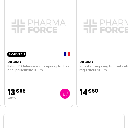
NOUVEAU
DUCRAY
DUCRAY
Kelual DS Intensive shampoing traitant
Sabal shampoing traitant sé
anti-pelliculaire 100ml
régulateur 200ml
13
14
€
95
€
50
139
/
l.
€
50