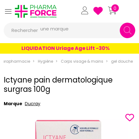
Pharmaforce Grande Pharmacie 
0
une marque
Rechercher
un conseil
un produit
LIQUIDATION Uriage Age Lift -30%
une marque
Parapharmacie
Hygiène
Corps visage & mains
gel douche
Ictyane pain dermatologique
surgras 100g
Marque
Ducray