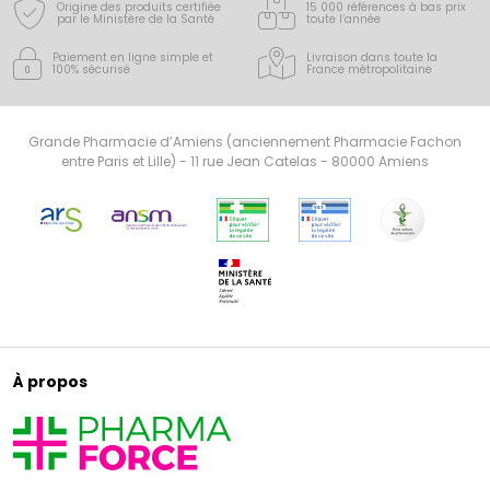
Origine des produits certifiée
15 000 références à bas prix
par le Ministère de la Santé
toute l’année
Paiement en ligne simple
et
Livraison dans toute la
100% sécurisé
France
métropolitaine
Grande Pharmacie d’Amiens (anciennement Pharmacie Fachon
entre Paris et Lille) - 11 rue Jean Catelas - 80000 Amiens
À propos