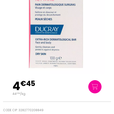
4
€
45
44
/kg
€
50
CODE CIP: 3282770208849