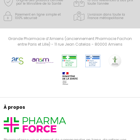
Origine des produits certifiée
15 000 références à bas prix
par le Ministère de la Santé
toute l’année
Paiement en ligne simple
et
Livraison dans toute la
100% sécurisé
France
métropolitaine
Grande Pharmacie d’Amiens (anciennement Pharmacie Fachon
entre Paris et Lille) - 11 rue Jean Catelas - 80000 Amiens
À propos
Pharmaforce vous permet de commander en ligne, de retirer vos