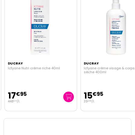
DUCRAY
DUCRAY
Ictyane Nutri crème riche 40ml
Ictyane crème visage & corp
sèche 400ml
17
15
€
95
€
95
448
/
l.
39
/
l.
€
75
€
88