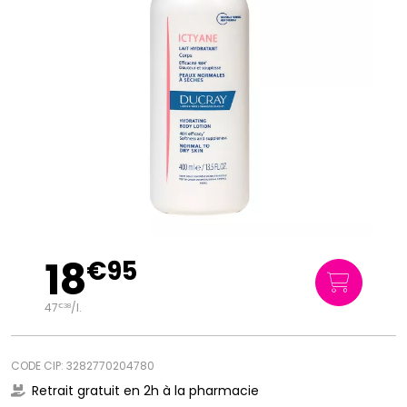
18
€
95
47
/
l.
€
38
CODE CIP: 3282770204780
Retrait gratuit en 2h à la pharmacie