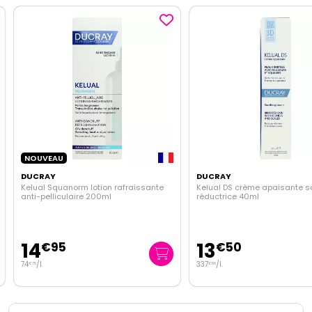
NOUVEAU
DUCRAY
DUCRAY
Kelual Squanorm lotion rafraissante
Kelual DS crème apaisante 
anti-pelliculaire 200ml
réductrice 40ml
14
13
€
95
€
50
74
/
l.
337
/
l.
€
75
€
50