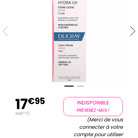
17
€
95
INDISPONIBLE
PRÉVENEZ-MOI !
448
/
l.
€
75
(Merci de vous
connecter à votre
compte pour utiliser