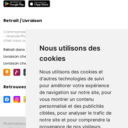
Retrait / Livraison
Commandez en ligne et venez chercher votre commande à Amiens
- Grande Pharmacie d’Amiens (Fachon) ou recevez-là rapidement
chez vous ou en point retrait
Nous utilisons des
Retrait dans la pharmacie d’Amiens
Livraison chez vous
cookies
Livraison chez votre commerçant
Nous utilisons des cookies et
d'autres technologies de suivi
pour améliorer votre expérience
Retrouvez-nous sur vos réseaux sociaux
de navigation sur notre site, pour
vous montrer un contenu
personnalisé et des publicités
ciblées, pour analyser le trafic de
notre site et pour comprendre la
Pharmaforce.fr et la Grande Pharmacie d’Amiens vous souhaitent de
provenance de nos visiteurs.