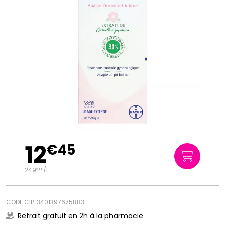
12
€
45
249
/
l.
€
00
CODE CIP: 3401397675883
Retrait gratuit en 2h à la pharmacie