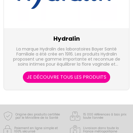
Hydralin
La marque Hydralin des laboratoires Bayer Santé
Familiale a été crée en 1916. Les produits Hydralin
proposent une gamme importante et reconnue de
soins intimes pour équilibrer la flore vaginale et
protéger l'intimité des jeunes filles et des femmes.
Ils permettent de lutter contre les inconforts telles
JE DÉCOUVRE TOUS LES PRODUITS
que les irritations, les mycoses ou encore la
sécheresse vaginale.
Origine des produits certifiée
15 000 références à bas prix
par le Ministère de la Santé
toute l’année
Paiement en ligne simple
et
Livraison dans toute la
100% sécurisé
France
métropolitaine