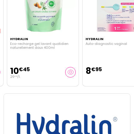
HYDRALIN
HYDRALIN
Eco-recharge gel lavant quotidien
Auto-diagnostic vaginal
naturellement doux 400ml
10
8
€
45
€
95
26
/
l.
€
13