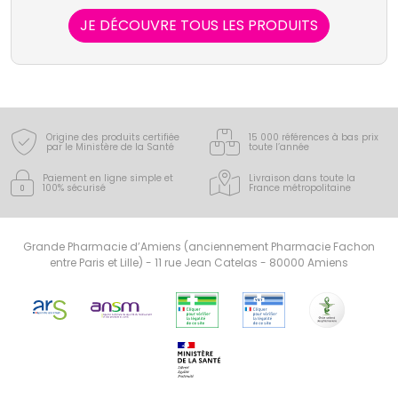
JE DÉCOUVRE TOUS LES PRODUITS
Origine des produits certifiée
15 000 références à bas prix
par le Ministère de la Santé
toute l’année
Paiement en ligne simple
et
Livraison dans toute la
100% sécurisé
France
métropolitaine
Grande Pharmacie d’Amiens (anciennement Pharmacie Fachon
entre Paris et Lille) - 11 rue Jean Catelas - 80000 Amiens