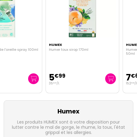
HUMEX
HUMEX
Humer toux sirop 170ml
Humer bouchon de cérumen s
50ml
5
7
€
99
€
60
35
/
l.
152
/
l.
€
24
€
00
Humex
Les produits HUMEX sont à votre disposition pour
lutter contre le mal de gorge, le rhume, la toux, l'état
grippal et les allergies.