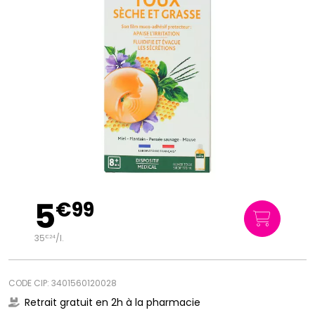
5
€
99
35
/
l.
€
24
CODE CIP: 3401560120028
Retrait gratuit en 2h à la pharmacie