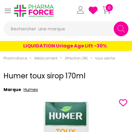
Pharmaforce Grande Pharmacie 
0
une marque
Rechercher
un conseil
LIQUIDATION Uriage Age Lift -30%
un produit
Pharmaforce
Médicament
Affection ORL
toux sèche
une marque
Humer toux sirop 170ml
Marque
Humex