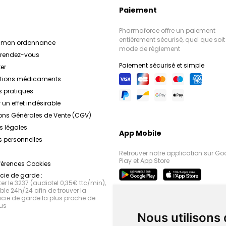
Paiement
Pharmaforce offre un paiement
entièrement sécurisé, quel que soit 
r mon ordonnance
mode de règlement
e rendez-vous
Paiement sécurisé et simple
er
ations médicaments
s pratiques
 un effet indésirable
ons Générales de Vente (CGV)
s légales
App Mobile
 personnelles
Retrouver notre application sur Go
Play et App Store
férences Cookies
ie de garde :
r le 3237 (audiotel 0,35€ ttc/min),
le 24h/24 afin de trouver la
ie de garde la plus proche de
us
Nous utilisons