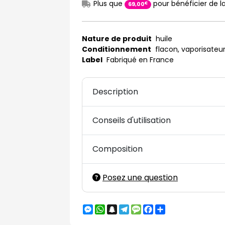
Plus que
pour bénéficier de la
€
69
,
00
Nature de produit
huile
Conditionnement
flacon, vaporisateu
Label
Fabriqué en France
Description
Conseils d'utilisation
Composition
Posez une question
Messenger
WhatsApp
Snapchat
Telegram
Message
Facebook
Partager