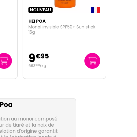
HEI POA
tick
Eco-recharge stick solaire visage
SPF50+ 15g
7
€
95
530
/kg
€
00
 Poa
ation au monoï composé
ur de tiaré et la noix de
lation d'origine garantit