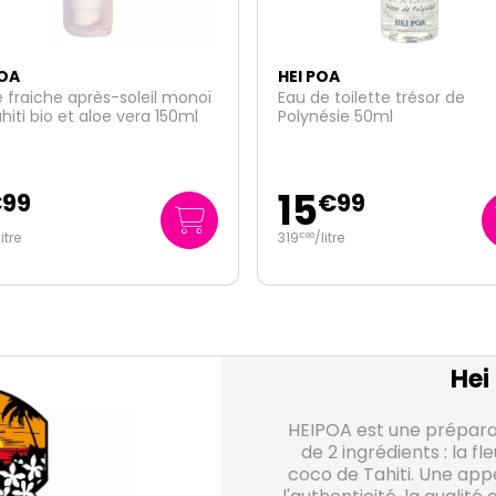
NOUVEAU
POA
HEI POA
e toilette trésor de
Monoï invisible SPF50+ Sun s
ésie 50ml
15g
9
€
99
€
95
/
litre
663
/kg
€
33
Hei
HEIPOA est une prépar
de 2 ingrédients : la fle
coco de Tahiti. Une appe