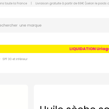
ans toute la France
|
Livraison gratuite à partir de 69€ (selon le poids 
orce Grande Pharmacie Amiens Fachon
une marque
echercher
un conseil
un produit
LIQUIDATION Uriage Ag
une marque
SPF 30 et inférieur