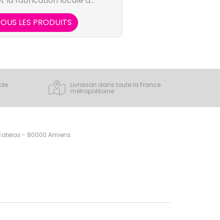
et la fabrication locale de
POA.
OUS LES PRODUITS
ple
Livraison dans toute la France
métropolitaine
 Catelas - 80000 Amiens