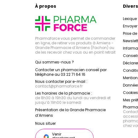
À propos
Divers
Lexique
Envoye
Prise d
Pharmaforce vous permet de commander
Newslett
en ligne, de retirer vos produits à Amiens -
Grande Pharmacie d’Amiens (Fachon) ou
Inform
de les recevoir chez vous ou en point retrait
Conseil
Qui sommes-nous ?
Déclarer
Contacter un pharmacien conseil par
Conditi
téléphone au 03 22 71 64 16
Mention
Nous contacter par e-mail :
Données
contact
@
pharmaforce.fr
Cookies
Les horaires de la pharmacie :
de 8h30 à 19h30 du lundi au vendredi et
Mes pré
jusqu’à 19h00 le samedi
Pharmac
Présentation de la Grande Pharmacie
Contacte
d’Amiens
accessib
pharmac
Nous situer
chez vo
Venir