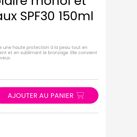
laire monoï et
taux SPF30 150ml
re une haute protection à la peau tout en
ment et en sublimant le bronzage. Elle convient
eveux.
AJOUTER AU PANIER