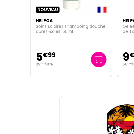
HEI POA
HEI 
ng douche
Gelée fraiche après-soleil monoï
Eau d
de Tahiti bio et aloe vera 150ml
Polyn
9
15
€
99
66
/
litre
319
€
60
€
80