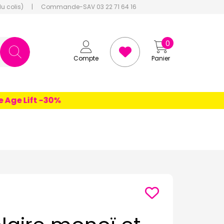
du colis)
|
Commande-SAV 03 22 71 64 16
0
Compte
Panier
e Lift -30%