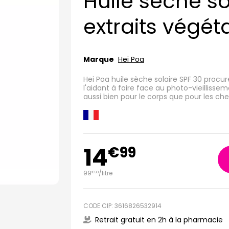
Huile sèche so
extraits végé
Marque
Hei Poa
Hei Poa huile sèche solaire SPF 30 procu
l'aidant à faire face au photo-vieillisse
aussi bien pour le corps que pour les ch
14
€
99
99
/
litre
€
93
CODE CIP: 3616826532914
Retrait gratuit en 2h à la pharmacie