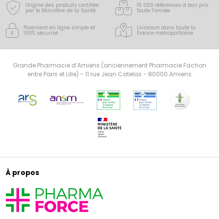
Origine des produits certifiée
15 000 références à bas prix
par le Ministère de la Santé
toute l’année
Paiement en ligne simple
et
Livraison dans toute la
100% sécurisé
France
métropolitaine
Grande Pharmacie d’Amiens (anciennement Pharmacie Fachon
entre Paris et Lille) - 11 rue Jean Catelas - 80000 Amiens
À propos