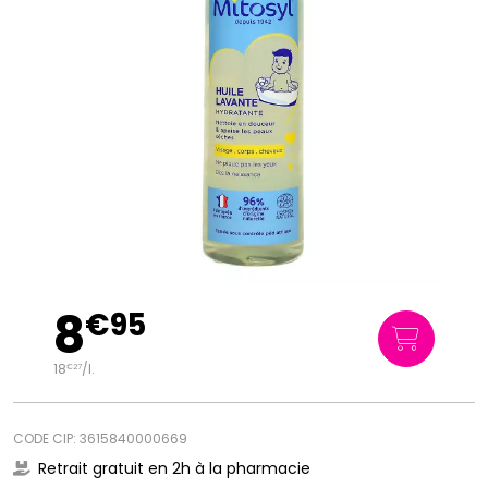
8
€
95
18
/
l.
€
27
CODE CIP: 3615840000669
Retrait gratuit en 2h à la pharmacie