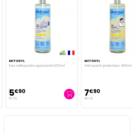
MITOSYL
MITOSYL
Eau nettoyante apaisante 500ml
Gel lavant protecteur 490ml
5
7
€
90
€
90
11
/
l.
16
/
l.
€
80
€
12