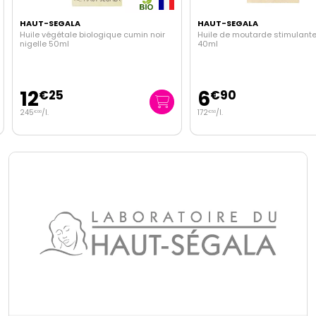
HAUT-SEGALA
HAUT-SEGALA
Huile végétale biologique cumin noir
Huile de moutarde stimulante
nigelle 50ml
40ml
12
6
€
25
€
90
245
/
l.
172
/
l.
€
00
€
50