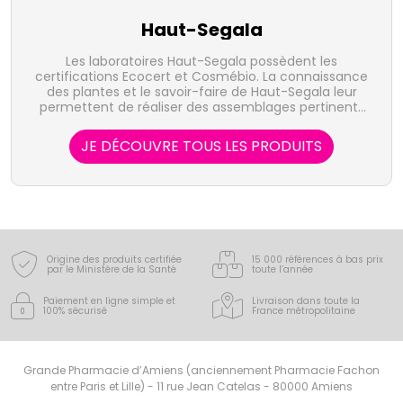
Haut-Segala
Les laboratoires Haut-Segala possèdent les
certifications Ecocert et Cosmébio. La connaissance
des plantes et le savoir-faire de Haut-Segala leur
permettent de réaliser des assemblages pertinents
basés sur une conception de fabrication artisanale.
JE DÉCOUVRE TOUS LES PRODUITS
Origine des produits certifiée
15 000 références à bas prix
par le Ministère de la Santé
toute l’année
Paiement en ligne simple
et
Livraison dans toute la
100% sécurisé
France
métropolitaine
Grande Pharmacie d’Amiens (anciennement Pharmacie Fachon
entre Paris et Lille) - 11 rue Jean Catelas - 80000 Amiens