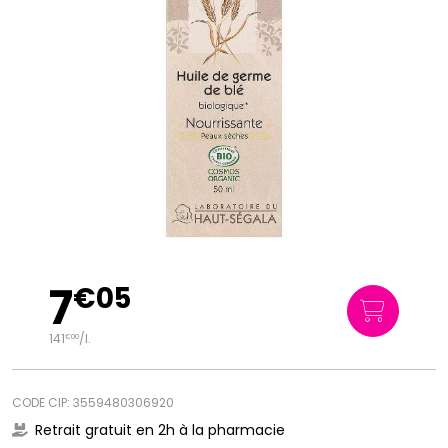
7
€
05
141
/
l.
€
00
CODE CIP: 3559480306920
Retrait gratuit en 2h à la pharmacie