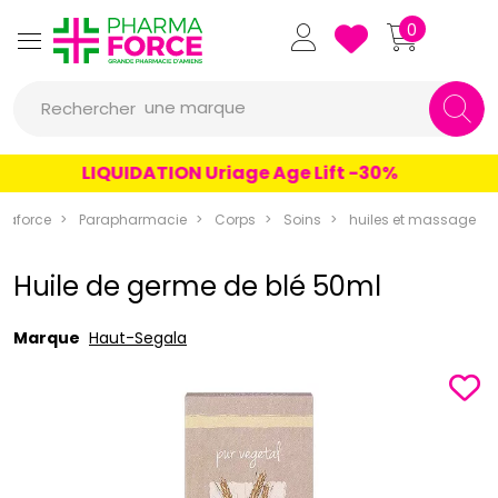
Pharmaforce Grande Pharmacie 
0
une marque
Rechercher
un conseil
LIQUIDATION Uriage Age Lift -30%
un produit
maforce
Parapharmacie
Corps
Soins
huiles et massage
une marque
Huile de germe de blé 50ml
Marque
Haut-Segala