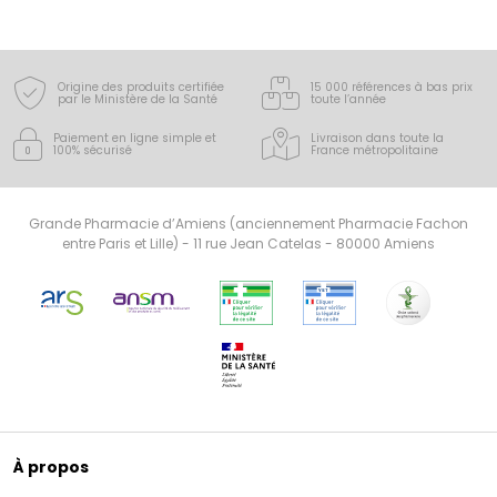
Origine des produits certifiée
15 000 références à bas prix
par le Ministère de la Santé
toute l’année
Paiement en ligne simple
et
Livraison dans toute la
100% sécurisé
France
métropolitaine
Grande Pharmacie d’Amiens (anciennement Pharmacie Fachon
entre Paris et Lille) - 11 rue Jean Catelas - 80000 Amiens
À propos