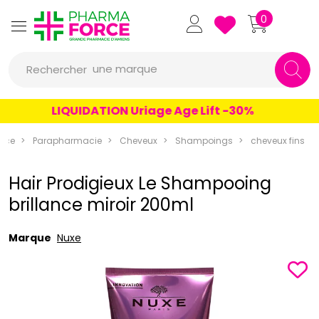
Pharmaforce Grande Pharmacie 
0
une marque
Rechercher
un conseil
LIQUIDATION Uriage Age Lift -30%
un produit
rce
Parapharmacie
Cheveux
Shampoings
cheveux fins
une marque
Hair Prodigieux Le Shampooing
brillance miroir 200ml
Marque
Nuxe