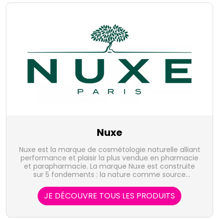
Nuxe
Nuxe est la marque de cosmétologie naturelle alliant
performance et plaisir la plus vendue en pharmacie
et parapharmacie. La marque Nuxe est construite
sur 5 fondements : la nature comme source
d'inspiration, l'innovation comme crédo, l'évaluation
comme exigence, l'accessibilité comme
JE DÉCOUVRE TOUS LES PRODUITS
préoccupation et la sensorialité comme essence.