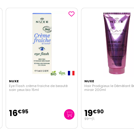
NUXE
NUXE
Eye Flash crème fraiche de beauté
Hair Prodigieux le Démêlant Br
soin yeux bio 15ml
miroir 200ml
16
19
€
95
€
90
99
/
l.
€
50