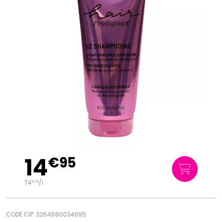
14
€
95
74
/
l.
€
75
CODE CIP: 3264680034695