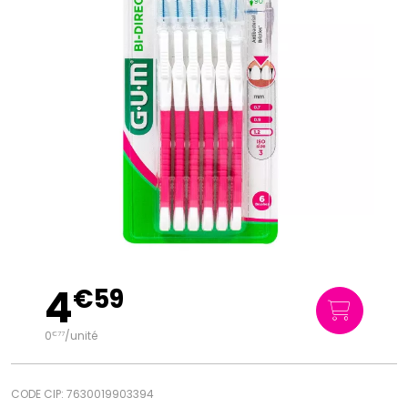
4
€
59
0
/unité
€
77
CODE CIP: 7630019903394