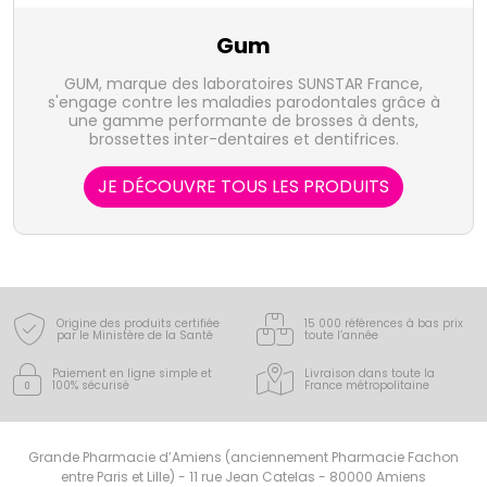
Gum
GUM, marque des laboratoires SUNSTAR France,
s'engage contre les maladies parodontales grâce à
une gamme performante de brosses à dents,
brossettes inter-dentaires et dentifrices.
JE DÉCOUVRE TOUS LES PRODUITS
Origine des produits certifiée
15 000 références à bas prix
par le Ministère de la Santé
toute l’année
Paiement en ligne simple
et
Livraison dans toute la
100% sécurisé
France
métropolitaine
Grande Pharmacie d’Amiens (anciennement Pharmacie Fachon
entre Paris et Lille) - 11 rue Jean Catelas - 80000 Amiens