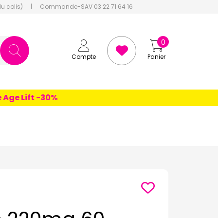
du colis)
|
Commande-SAV 03 22 71 64 16
0
Compte
Panier
 Lift -30%