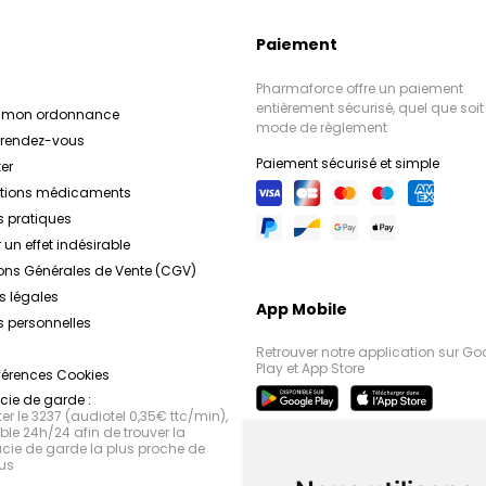
Paiement
Pharmaforce offre un paiement
entièrement sécurisé, quel que soit 
r mon ordonnance
mode de règlement
e rendez-vous
Paiement sécurisé et simple
er
ations médicaments
s pratiques
 un effet indésirable
ons Générales de Vente (CGV)
s légales
App Mobile
 personnelles
Retrouver notre application sur Go
Play et App Store
férences Cookies
ie de garde :
r le 3237 (audiotel 0,35€ ttc/min),
le 24h/24 afin de trouver la
ie de garde la plus proche de
us