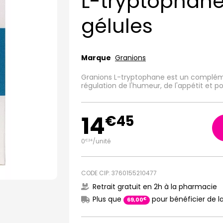
L-tryptophan
gélules
Marque
Granions
Granions L-tryptophane est un compléme
régulation de l'humeur, de l'appétit et p
14
€
45
0
/unité
€
24
CODE CIP: 3760155210477
Retrait gratuit en 2h à la pharmacie
Plus que
pour bénéficier de la
€
69
,
00