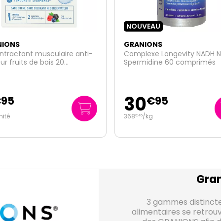
VEAU
NIONS
GRANIONS
lexe Longevity NADH NR
Nettoyant visage anti-
midine 60 comprimés
imperfections 150g
0
18
€
95
€
95
/kg
126
/kg
€
33
Gran
3 gammes distinct
alimentaires se retrouv