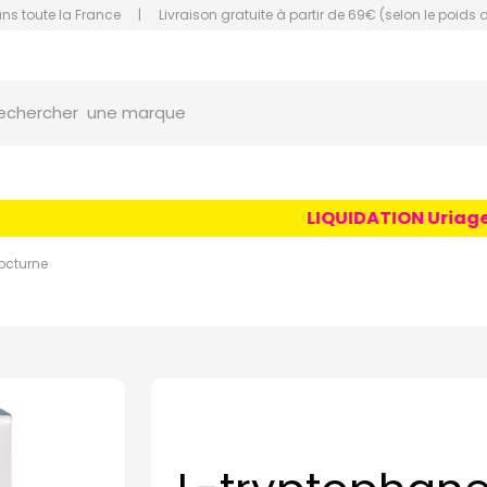
ans toute la France
|
Livraison gratuite à partir de 69€ (selon le poids 
orce Grande Pharmacie Amiens Fachon
une marque
echercher
un conseil
un produit
LIQUIDATION Uriage Age
une marque
nocturne