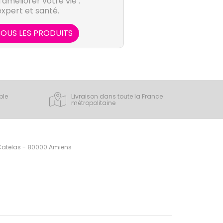
améliorer votre vie :
expert et santé.
OUS LES PRODUITS
ple
Livraison dans toute la France
métropolitaine
 Catelas - 80000 Amiens