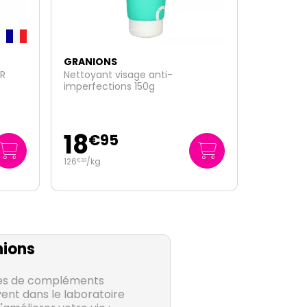
GRANIONS
Veinomix confort veineux 30
comprimés secables
9
€
95
0
/unité
€
33
ions
es de compléments
ent dans le laboratoire