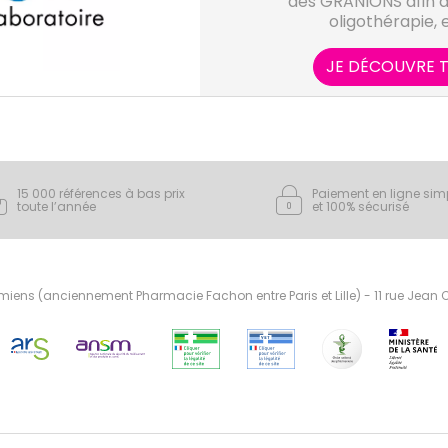
des GRANIONS afin d'
oligothérapie, 
JE DÉCOUVRE T
15 000 références à bas prix
Paiement en ligne sim
toute l’année
et 100% sécurisé
ens (anciennement Pharmacie Fachon entre Paris et Lille) - 11 rue Jean