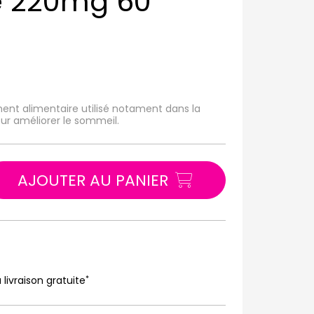
e 220mg 60
nt alimentaire utilisé notament dans la
our améliorer le sommeil.
AJOUTER AU PANIER
*
 livraison gratuite