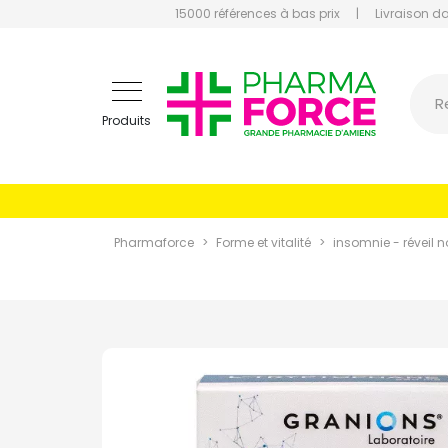
15000 références à bas prix
|
Livraison d
Pharmaf
R
Produits
Pharmaforce
Forme et vitalité
insomnie - réveil 