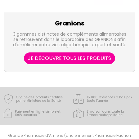
Granions
3 gammes distinctes de compléments alimentaires
se retrouvent dans le laboratoire des GRANIONS afin
d'améliorer votre vie : oligothérapie, expert et santé.
JE DÉCOUVRE TOUS LES PRODUITS
Origine des produits certifiée
15 000 références à bas prix
par le Ministère de la Santé
toute l’année
Paiement en ligne simple
et
Livraison dans toute la
100% sécurisé
France
métropolitaine
Grande Pharmacie d’Amiens (anciennement Pharmacie Fachon