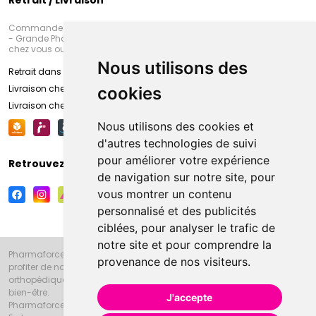
Retrait / Livraison
Commandez en ligne et venez chercher votre commande à Amiens
- Grande Pharmacie d’Amiens (Fachon) ou recevez-là rapidement
chez vous ou en point retrait
Nous utilisons des
Retrait dans la pharmacie d’Amiens
Livraison chez vous
cookies
Livraison chez votre commerçant
Nous utilisons des cookies et
d'autres technologies de suivi
pour améliorer votre expérience
Retrouvez-nous sur vos réseaux sociaux
de navigation sur notre site, pour
vous montrer un contenu
personnalisé et des publicités
ciblées, pour analyser le trafic de
notre site et pour comprendre la
Pharmaforce.fr et la Grande Pharmacie d’Amiens vous souhaitent de
provenance de nos visiteurs.
profiter de notre accueil, de nos conseils pharmaceutiques,
orthopédiques, homéopathiques, parapharmaceutiques, beauté et
bien-être.
J'accepte
Pharmaforce.fr est le site internet de la Grande Pharmacie d’Amiens.