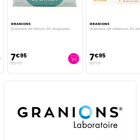
GRANIONS
GRANIONS
Granions de lithium 30 ampoules
Granions de sélénium 30 am
7
7
€
95
€
95
132
/
l.
132
/
l.
€
50
€
50