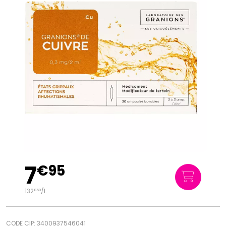
7
€
95
132
/
l.
€
50
CODE CIP: 3400937546041