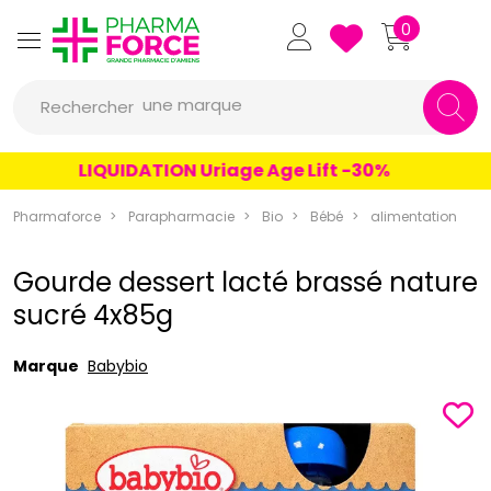
Pharmaforce Grande Pharmacie 
0
une marque
Rechercher
un conseil
LIQUIDATION Uriage Age Lift -30%
un produit
une marque
Pharmaforce
Parapharmacie
Bio
Bébé
alimentation
Gourde dessert lacté brassé nature
sucré 4x85g
Marque
Babybio