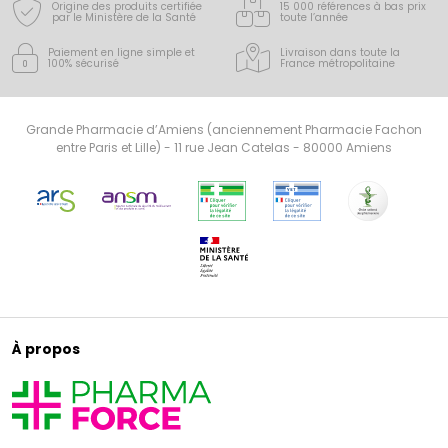
Origine des produits certifiée
15 000 références à bas prix
par le Ministère de la Santé
toute l’année
Paiement en ligne simple
et
Livraison dans toute la
100% sécurisé
France
métropolitaine
Grande Pharmacie d’Amiens (anciennement Pharmacie Fachon
entre Paris et Lille) - 11 rue Jean Catelas - 80000 Amiens
À propos