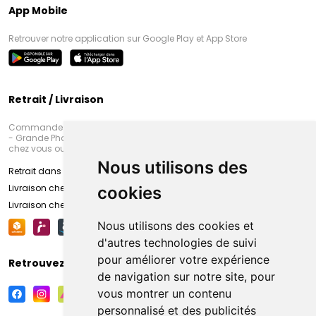
App Mobile
Retrouver notre application sur Google Play et App Store
Retrait / Livraison
Commandez en ligne et venez chercher votre commande à Amiens
- Grande Pharmacie d’Amiens (Fachon) ou recevez-là rapidement
chez vous ou en point retrait
Nous utilisons des
Retrait dans la pharmacie d’Amiens
Livraison chez vous
cookies
Livraison chez votre commerçant
Nous utilisons des cookies et
d'autres technologies de suivi
pour améliorer votre expérience
Retrouvez-nous sur vos réseaux sociaux
de navigation sur notre site, pour
vous montrer un contenu
personnalisé et des publicités