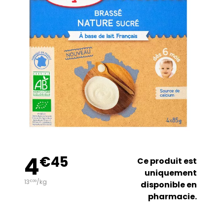
4
€
45
Ce produit est
uniquement
13
/kg
€
09
disponible en
pharmacie.