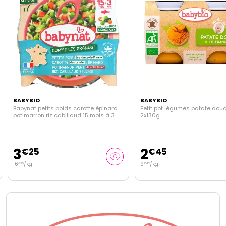
BABYBIO
BABYBIO
Babynat petits poids carotte épinard
Petit pot légumes patate dou
potimarron riz cabillaud 15 mois à 3
2x130g
ans 200g
3
2
€
25
€
45
16
/kg
9
/kg
€
25
€
42