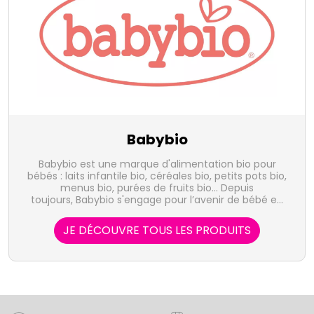
Babybio
Babybio est une marque d'alimentation bio pour
bébés : laits infantile bio, céréales bio, petits pots bio,
menus bio, purées de fruits bio... Depuis
toujours, Babybio s'engage pour l’avenir de bébé en
lui offrant une alimentation authentique,
respectueuse de l’environnement par l’utilisation
JE DÉCOUVRE TOUS LES PRODUITS
d’ingrédients bio, avec des recettes proches du fait
maison.