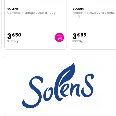
SOLENS
SOLENS
Gommes mélange pectoral 100g
Marschmallows vanille sans 
100g
3
3
€
50
€
95
35
/kg
39
/kg
€
00
€
50