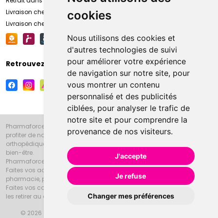
Retrait dans la pharmacie d’Amiens
Livraison chez vous
cookies
Livraison chez votre commerçant
Nous utilisons des cookies et
d'autres technologies de suivi
pour améliorer votre expérience
Retrouvez-nous sur vos réseaux sociaux
de navigation sur notre site, pour
vous montrer un contenu
personnalisé et des publicités
ciblées, pour analyser le trafic de
notre site et pour comprendre la
Pharmaforce.fr et la Grande Pharmacie d’Amiens vous souhaitent de
provenance de nos visiteurs.
profiter de notre accueil, de nos conseils pharmaceutiques,
orthopédiques, homéopathiques, parapharmaceutiques, beauté et
bien-être.
J'accepte
Pharmaforce.fr est le site internet de la Grande Pharmacie d’Amiens.
Faites vos achats en ligne grâce à un choix de 20000 références en
Je refuse
pharmacie, parapharmacie, diététique et animaux (vétérinaire).
Faites vos courses de pharmacie et parapharmacie en ligne et venez
Changer mes préférences
les retirer au drive ou vous les faire livrer à domicile.
© 2026 Grande Pharmacie d’Amiens
Tous droits réservés