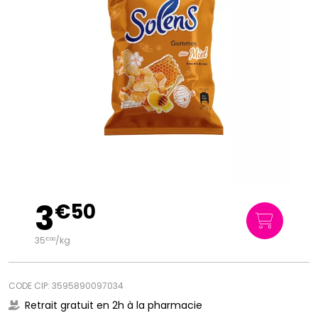
3
€
50
35
/kg
€
00
CODE CIP: 3595890097034
Retrait gratuit en 2h à la pharmacie