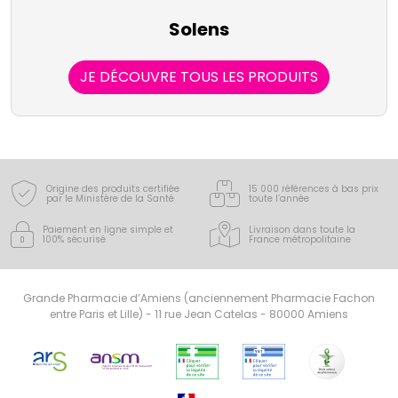
Solens
JE DÉCOUVRE TOUS LES PRODUITS
Origine des produits certifiée
15 000 références à bas prix
par le Ministère de la Santé
toute l’année
Paiement en ligne simple
et
Livraison dans toute la
100% sécurisé
France
métropolitaine
Grande Pharmacie d’Amiens (anciennement Pharmacie Fachon
entre Paris et Lille) - 11 rue Jean Catelas - 80000 Amiens