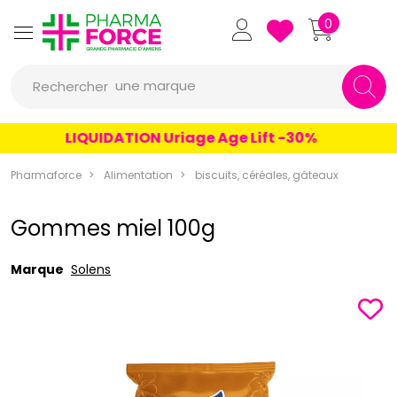
Pharmaforce Grande Pharmacie 
0
une marque
Rechercher
un conseil
LIQUIDATION Uriage Age Lift -30%
un produit
Pharmaforce
Alimentation
biscuits, céréales, gâteaux
une marque
Gommes miel 100g
Marque
Solens