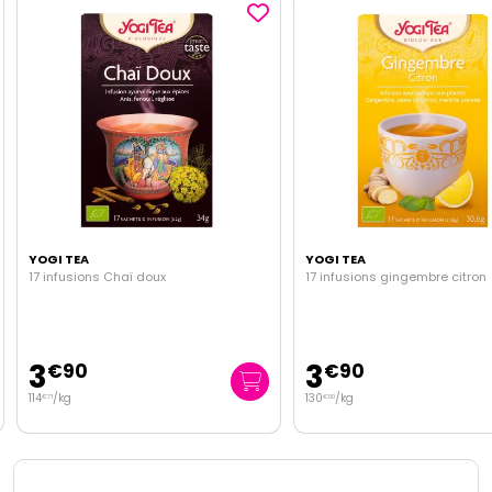
YOGI TEA
YOGI TEA
17 infusions Chaï doux
17 infusions gingembre citron
3
3
€
90
€
90
114
/kg
130
/kg
€
71
€
00