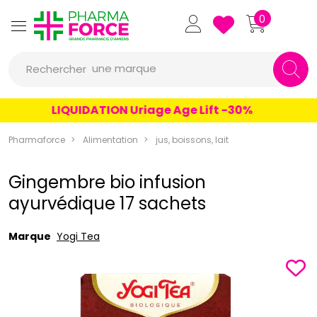
Pharmaforce Grande Pharmacie 
0
une marque
Rechercher
un conseil
LIQUIDATION Uriage Age Lift -30%
un produit
Pharmaforce
Alimentation
jus, boissons, lait
une marque
Gingembre bio infusion
ayurvédique 17 sachets
Marque
Yogi Tea