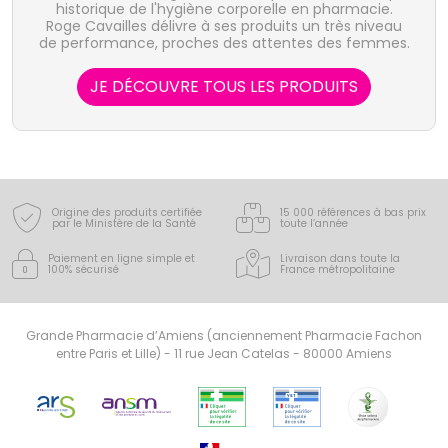
historique de l'hygiène corporelle en pharmacie.
Roge Cavailles délivre à ses produits un très niveau
de performance, proches des attentes des femmes.
JE DÉCOUVRE TOUS LES PRODUITS
Origine des produits certifiée
15 000 références à bas prix
par le Ministère de la Santé
toute l’année
Paiement en ligne simple
et
Livraison dans toute la
100% sécurisé
France
métropolitaine
Grande Pharmacie d’Amiens (anciennement Pharmacie Fachon
entre Paris et Lille) - 11 rue Jean Catelas - 80000 Amiens