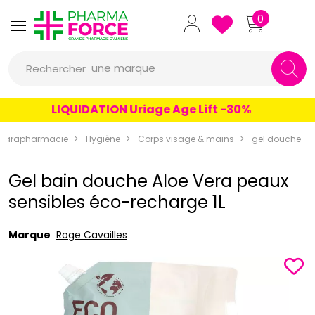
Pharmaforce Grande Pharmacie 
0
une marque
Rechercher
un conseil
LIQUIDATION Uriage Age Lift -30%
un produit
Parapharmacie
Hygiène
Corps visage & mains
gel douche
une marque
Gel bain douche Aloe Vera peaux
sensibles éco-recharge 1L
Marque
Roge Cavailles