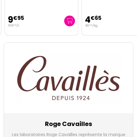
9
4
€
95
€
65
199
/
l.
46
/kg
€
00
€
50
Roge Cavailles
Les laboratoires Roge Cavailles représente la marque