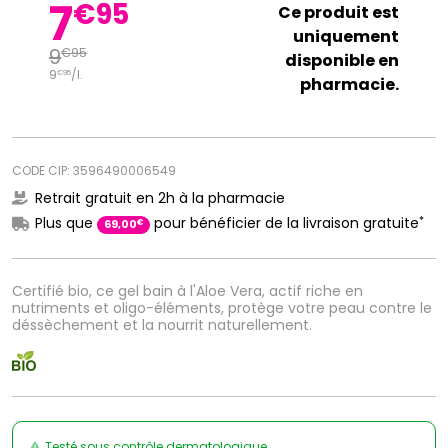
7
€
95
Ce produit est
uniquement
9
€
95
disponible en
9
/
l.
€
95
pharmacie.
CODE CIP: 3596490006549
Retrait gratuit en 2h à la pharmacie
*
Plus que
pour bénéficier de la livraison gratuite
€
69
,
00
Certifié bio, ce gel bain à l'Aloe Vera, actif riche en
nutriments et oligo-éléments, protège votre peau contre le
déssèchement et la nourrit naturellement.
Testé sous contrôle dermatologique