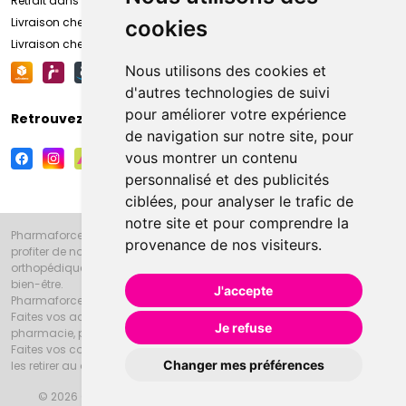
Retrait dans la pharmacie d’Amiens
Livraison chez vous
cookies
Livraison chez votre commerçant
Nous utilisons des cookies et
d'autres technologies de suivi
pour améliorer votre expérience
Retrouvez-nous sur vos réseaux sociaux
de navigation sur notre site, pour
vous montrer un contenu
personnalisé et des publicités
ciblées, pour analyser le trafic de
notre site et pour comprendre la
Pharmaforce.fr et la Grande Pharmacie d’Amiens vous souhaitent de
provenance de nos visiteurs.
profiter de notre accueil, de nos conseils pharmaceutiques,
orthopédiques, homéopathiques, parapharmaceutiques, beauté et
bien-être.
J'accepte
Pharmaforce.fr est le site internet de la Grande Pharmacie d’Amiens.
Faites vos achats en ligne grâce à un choix de 20000 références en
Je refuse
pharmacie, parapharmacie, diététique et animaux (vétérinaire).
Faites vos courses de pharmacie et parapharmacie en ligne et venez
Changer mes préférences
les retirer au drive ou vous les faire livrer à domicile.
© 2026 Grande Pharmacie d’Amiens
Tous droits réservés