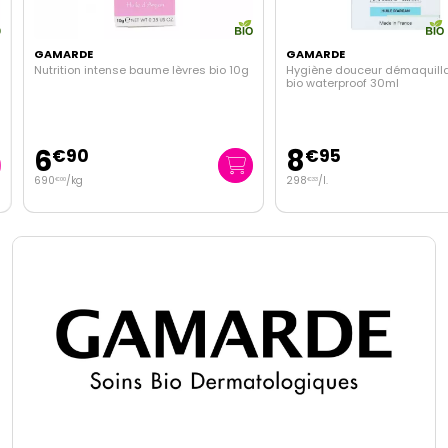
GAMARDE
GAMARDE
Nutrition intense baume lèvres bio 10g
Hygiène douceur démaquillan
bio waterproof 30ml
6
8
€
90
€
95
690
/kg
298
/
l.
€
00
€
33