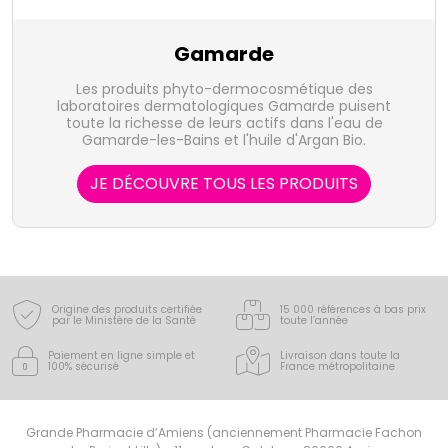
Gamarde
Les produits phyto-dermocosmétique des
laboratoires dermatologiques Gamarde puisent
toute la richesse de leurs actifs dans l'eau de
Gamarde-les-Bains et l'huile d'Argan Bio.
JE DÉCOUVRE TOUS LES PRODUITS
Origine des produits certifiée
15 000 références à bas prix
par le Ministère de la Santé
toute l’année
Paiement en ligne simple
et
Livraison dans toute la
100% sécurisé
France
métropolitaine
Grande Pharmacie d’Amiens (anciennement Pharmacie Fachon