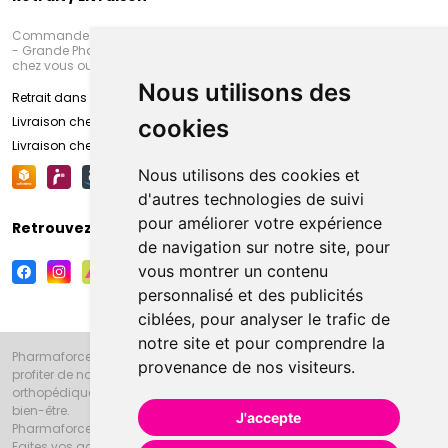
Commandez en ligne et venez chercher votre commande à Amiens
- Grande Pharmacie d’Amiens (Fachon) ou recevez-là rapidement
chez vous ou en point retrait
Nous utilisons des
Retrait dans la pharmacie d’Amiens
Livraison chez vous
cookies
Livraison chez votre commerçant
Nous utilisons des cookies et
d'autres technologies de suivi
pour améliorer votre expérience
Retrouvez-nous sur vos réseaux sociaux
de navigation sur notre site, pour
vous montrer un contenu
personnalisé et des publicités
ciblées, pour analyser le trafic de
notre site et pour comprendre la
Pharmaforce.fr et la Grande Pharmacie d’Amiens vous souhaitent de
provenance de nos visiteurs.
profiter de notre accueil, de nos conseils pharmaceutiques,
orthopédiques, homéopathiques, parapharmaceutiques, beauté et
bien-être.
J'accepte
Pharmaforce.fr est le site internet de la Grande Pharmacie d’Amiens.
Faites vos achats en ligne grâce à un choix de 20000 références en