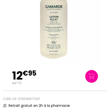
12
€
95
64
/
l.
€
75
CODE CIP: 3760141877097
Retrait gratuit en 2h à la pharmacie