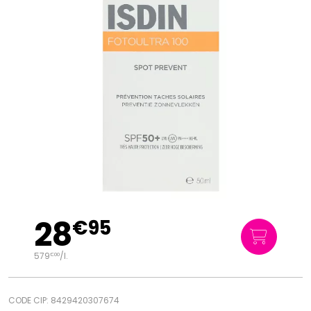
28
€
95
579
/
l.
€
00
CODE CIP: 8429420307674