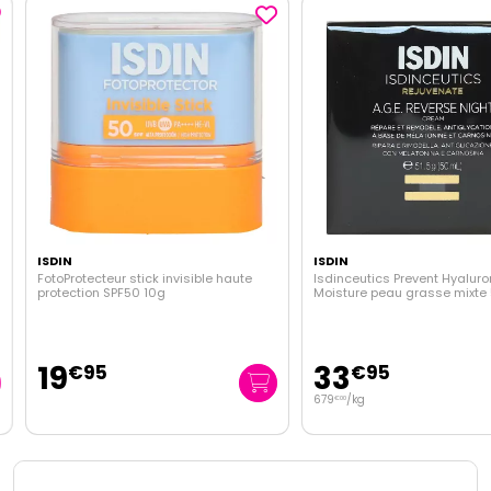
ISDIN
ISDIN
FotoProtecteur stick invisible haute
Isdinceutics Prevent Hyaluron
protection SPF50 10g
Moisture peau grasse mixte 
19
33
€
95
€
95
679
/kg
€
00