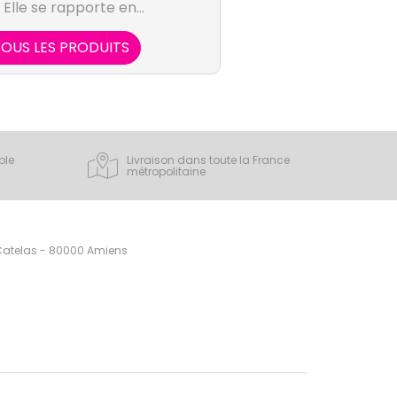
. Elle se rapporte en
ts antiparasitaires, des
aladies bénignes ainsi
OUS LES PRODUITS
s et cutanés pour animaux
iques.
ple
Livraison dans toute la France
métropolitaine
 Catelas - 80000 Amiens