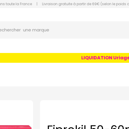
ans toute la France
|
Livraison gratuite à partir de 69€ (selon le poids 
orce Grande Pharmacie Amiens Fachon
une marque
echercher
un conseil
un produit
LIQUIDATION Uriage Age
une marque