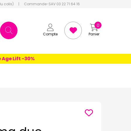
du colis)
|
Commande-SAV 03 22 71 64 16
0
Compte
Panier
 Lift -30%