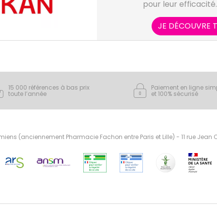
pour leur efficacité
particulier à des produi
médicaments pour les m
JE DÉCOUVRE T
que des soins capillaire
domest
15 000 références à bas prix
Paiement en ligne sim
toute l’année
et 100% sécurisé
ens (anciennement Pharmacie Fachon entre Paris et Lille) - 11 rue Jean