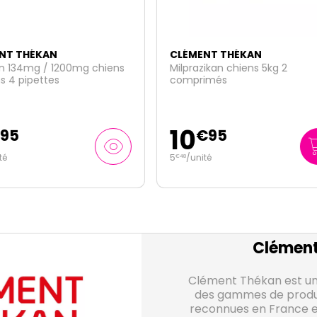
ENT THÉKAN
CLÉMENT THÉKAN
azikan chiens 5kg 2
Vermiscan chiots & petits c
rimés
100mg 6 comprimés
7
€
95
€
45
nité
1
/unité
€
24
Clément
Clément Thékan est un
des gammes de produit
reconnues en France e