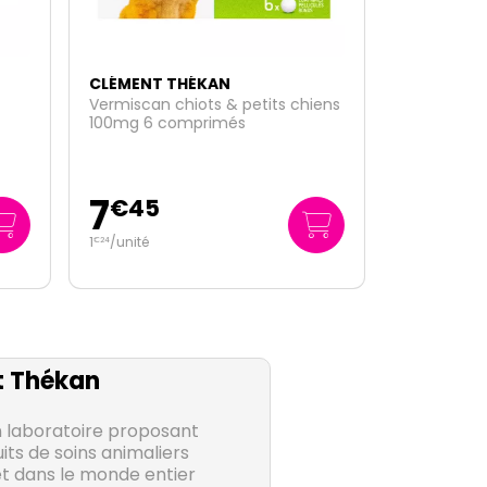
CLÉMENT THÉKAN
hiens
Strantel vermifuge chat 4
comprimés
8
€
95
2
/unité
€
24
 Thékan
 laboratoire proposant
s de soins animaliers
t dans le monde entier