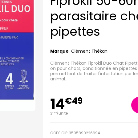
Fiprokil 50-6
parasitaire ch
pipettes
Marque
Clément Thékan
Clément Thékan Fiprokil Duo Chat Pipette
on pour chats, conditionnée en pipettes
permettent de traiter l'infestation par le
animal.
14
€
49
3
/unité
€
62
CODE CIP: 3595890226694