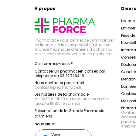
À propos
Divers
Lexique
Envoye
Prise d
Pharmaforce vous permet de commander
Newslett
en ligne, de retirer vos produits à Amiens -
Grande Pharmacie d’Amiens (Fachon) ou
Inform
de les recevoir chez vous ou en point retrait
Conseil
Qui sommes-nous ?
Déclarer
Contacter un pharmacien conseil par
Conditi
téléphone au 03 22 71 64 16
Mention
Nous contacter par e-mail :
Données
contact
@
pharmaforce.fr
Cookies
Les horaires de la pharmacie :
de 8h30 à 19h30 du lundi au vendredi et
Mes pré
jusqu’à 19h00 le samedi
Pharmac
Présentation de la Grande Pharmacie
Contacte
d’Amiens
accessib
pharmac
Nous situer
chez vo
Venir