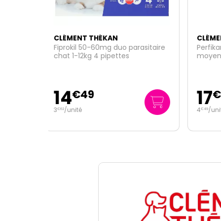
CLÉMENT THÉKAN
CLÉM
asitaire
Perfikan 134mg / 1200mg chiens
Milpr
moyens 4 pipettes
comp
17
10
€
95
4
/unité
5
/u
€
49
€
48