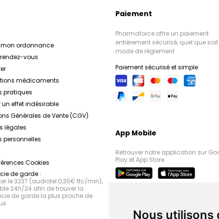
Paiement
Pharmaforce offre un paiement
entièrement sécurisé, quel que soit 
r mon ordonnance
mode de règlement
e rendez-vous
Paiement sécurisé et simple
er
ations médicaments
s pratiques
 un effet indésirable
ons Générales de Vente (CGV)
s légales
App Mobile
 personnelles
Retrouver notre application sur Go
Play et App Store
férences Cookies
ie de garde :
r le 3237 (audiotel 0,35€ ttc/min),
le 24h/24 afin de trouver la
ie de garde la plus proche de
us
Nous utilisons