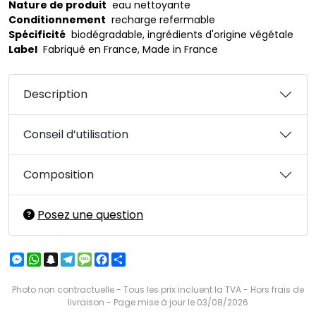
Nature de produit
eau nettoyante
Conditionnement
recharge refermable
Spécificité
biodégradable, ingrédients d'origine végétale
Label
Fabriqué en France, Made in France
Description
Conseil d’utilisation
Composition
Posez une question
Messenger
WhatsApp
Snapchat
Telegram
Message
Facebook
Partager
Photo non contractuelle - Tous les prix incluent la TVA - Hors frais de
livraison - Page mise à jour le 03/08/2026