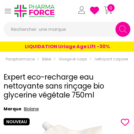
Pharmaforce Grande Pharmacie 
0
Rechercher
une marque
un conseil
LIQUIDATION Uriage Age Lift -30%
un produit
Parapharmacie
Bébé
Visage et corps
nettoyant corporel
une marque
Expert eco-recharge eau
nettoyante sans rinçage bio
glycerine végétale 750ml
Marque
Biolane
NOUVEAU