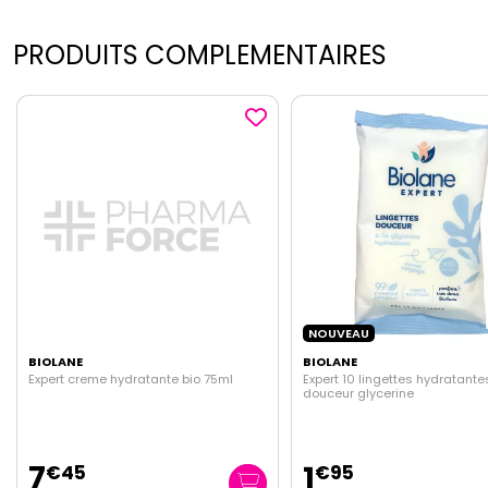
PRODUITS COMPLEMENTAIRES
NOUVEAU
NOUVEAU
BIOLANE
BIOLANE
5ml
Expert 10 lingettes hydratantes voyage
Expert spray solaire
douceur glycerine
1
17
€
95
€
95